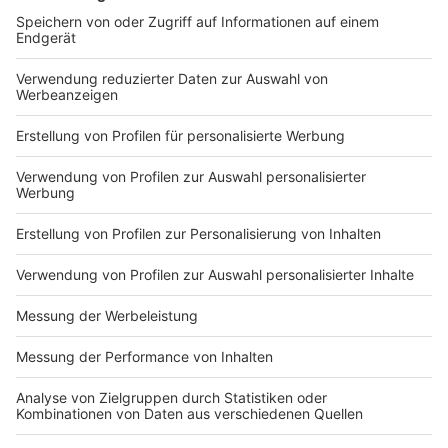
Taten von 2010 bis 2013 wegen Zugänglichmachens
kinderpornografischer Schriften im Internet und
Besitzes solcher Schriften. Im Juni 2017 wurde er
erneut verurteilt, wobei es um Taten aus 2014 ging.
Anzeige
In Behörden, Gerichten und Sozialeinrichtungen gebe
es nicht genug Wissen über Täterstrategien und
Symptome bei Kindern, sagte Stamp. Nach den
Sommerferien nehme die Landesfachstelle zur
Prävention sexualisierter Gewalt gegen Kinder und
Jugendliche die Arbeit auf. Die Fachberatung bei
Jugendämtern werde gestärkt. Präventionsarbeit sei
mindestens ebenso wichtig wie Strafverschärfungen
bei Kindesmissbrauch.
Anzeige