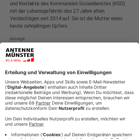
und Kontakte des Kommunalen Sozialdienstes (KSD)
mit der Lebensgefährtin des 27 Jahre alten
Verdächtigen seit 2014 auf. Sie ist die Mutter eines
heute zehnjährigen Opfers.
Anzeige
Demnach habe die Frau immer versichert, nicht mit
dem IT-Experten zusammenzuleben und den Schutz
des Kindes zu gewährleisten. Beratungs- und
Hilfsangebote des Jugendamtes habe sie abgelehnt,
sagte Stamp. Wie im Missbrauchsfall Lügde zeuge
auch der Fall Münster davon, "dass wir die
Bemühungen für das frühere Erkennen von Anzeichen
für Kindesmissbrauch verstärken müssen", sagte
Stamp.
Anzeige