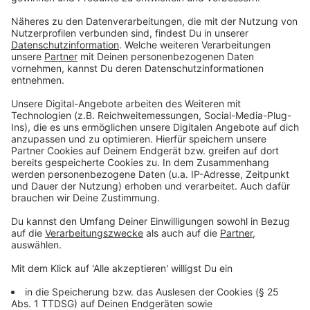
übermittelt. Bei der anschließenden Fallberatung in der
Kinderschutzambulanz Münster seien ebenfalls keine
ausreichenden Fakten für eine Gefährdung des Kindes
erkannt worden, die einen Eingriff in das mütterliche
Sorgerecht gerechtfertigt hätten, sagte Stamp
weiter.
Anzeige
Bis Ende November 2016 habe es weitere Gespräche
mit der Mutter gegeben. Hilfe des Jugendamts lehnte
sie stets ab. "Sie wurde in ihrer Elternverantwortung
belassen", sagte Stamp. Selbst als 2017 ein Urteil
gegen den Hauptverdächtigen einging, habe es
geheißen, er lebe ja nicht im Haushalt seiner
Lebensgefährtin und sei auch in Therapie.
Anzeige