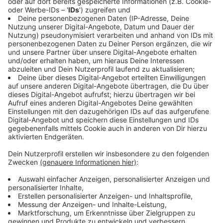
Im Oktober 2015 sei sogar einvernehmlich
beschlossen worden, keine gerichtlichen Maßnahmen
zum Schutz des Kindes einzuleiten. Grundlage für die
Entscheidung seien auch Ergebnisse eines
forensischen Gutachtens aus dem Strafverfahren
gewesen, das dem Verdächtigen Therapiefähigkeit
bescheinigte. Es habe laut Gutachten keine Hinweise
gegeben, dass er seinen pädosexuellen Neigungen
auch in der Realität nachgehen werde. Auch eine
Gefährdungseinschätzung durch den Sozialdienst sei
zu keinem anderen Ergebnis gekommen.
Anzeige
Im August 2016 habe die Staatsanwaltschaft eine
Mitteilung über ein weiteres Strafverfahren