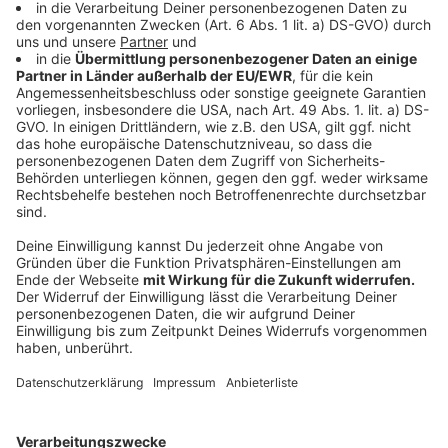
In dem Kindesmissbrauchsfall gibt es inzwischen 18
Verdächtige und sechs identifizierte Opfer. Sieben
Verdächtige sitzen in Untersuchungshaft. Der Fall war
erst Anfang Juni bekannt geworden. Rund eineinhalb
Jahre hatten die Ermittler gebraucht, um die
hochprofessionell verschlüsselten Computer, Handys
und Tablets des Hauptverdächtigen zu knacken und
Bilder von Kindesmissbrauch in ungeheuren Mengen zu
finden. Haupttatort war eine inzwischen abgerissene
Gartenlaube in Kinderhaus.
Anzeige
Der heute 27 Jahre alte Hauptverdächtige war wegen
Kinderpornografie zweifach vorbestraft. Im Januar
2016 war er zu einer zweijährigen Jugendstrafe auf
Bewährung verurteilt worden. Gegenstand waren