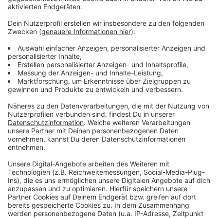
Wir benötigen Ihre
Zustimmung, um den YouTube
Video-Service zu laden!
Wir verwenden einen Service eines
Drittanbieters, um Videoinhalte
einzubetten. Dieser Service kann
Daten zu Ihren Aktivitäten
sammeln. Bitte lesen Sie die
Details durch und stimmen Sie der
Nutzung des Service zu, um dieses
Video anzusehen.
Mehr Informationen
Milow - Whatever It Takes
Akzeptieren
Anzeige
powered by
Usercentrics Consent
Management Platform