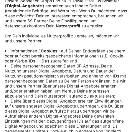
An diesen drei Orten ist der Song entstanden – wer ist
schuld an dem Hin und Her? Corona! Aber in diesem
Fall hat es nicht geschadet. Vielleicht hat jeder Ort
seine Stimmung mit reingebracht. Los Angeles
definitiv die Summer Vibes, Antwerpen vielleicht
dieses "Chillige" und Berlin sorgt für den Hauch
"Urbanes"! Dieser Song soll uns Hoffnung geben und
Optimismus – davon kann man in diesen Zeiten nicht
genug bekommen. Milow sagt, auch wenn es nur 3
Minuten sind, er wollte einen positiven Song
rausbringen, der einfach mal von den Sorgen, Ängsten
oder auch der Wut die grad viele haben ablenkt. Er
schlägt vor: mitsingen oder tanzen.
Anzeige