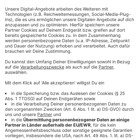
Anzeige
Auch abseits der Musik sorgt Myles Smith für
Aufmerksamkeit. Bei den BRIT Awards 2025 nutzte er
seine Dankesrede, um sich für mehr kulturelle
Förderung einzusetzen. Er unterstützt aktiv Ed
Sheerans Kampagne zur musikalischen Bildung und
engagiert sich selbst für junge Kreative. Seine EP "A
Minute…" mit dem Hit "Nice To Meet You" festigte
seinen Status als jemand, den man im Blick behalten
sollte weiter.
Anzeige
Musikvideo mit historischem Bezug
Anzeige