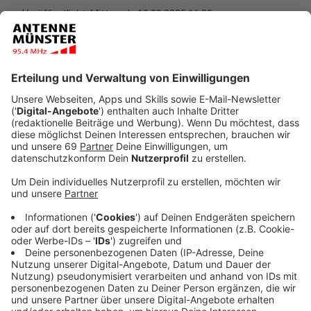
Veröffentlicht:
Mittwoch, 10.09.2025 16:30
Anzeige
Michael Schulte, einer der meistgespielten Künstler im
deutschen Radio, hat gemeinsam mit der isländischen
Sängerin ÁSDÍS die Single "Half Of My Heart"
veröffentlicht. Der Pop-Track kombiniert die
markanten Stimmen der beiden Künstler mit einer
eingängigen Melodie und einem modernen Sound.
ÁSDÍS ist bekannt für Kollaborationen wie "Dirty
Dancing" mit Glockenbach und "Beat of Your Heart"
mit Purple Disco Machine.
Anzeige