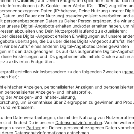
Habt ihr einen Traum oder einen lang ersehnten Wuns
So in etwa möchte Michael Schulte in seiner neuen 
ermutigen, es einfach mal zu machen oder zumindest 
Schultes Leben liefert er selber: “Als ich mich bei
gesagt: da bewerbe ich mich jetzt einfach mal, habe n
drauf. Ich versuche das jetzt, auch wenn es unrealist
ich aus den tausenden Leuten der eine bin, der dort hi
"Here Goes Nothing" folgt auf die Single "Stay". 202
dürfen gespannt sein, hören jetzt aber erstmal sein
Anzeige
Wir benötigen Ihre Z
den YouTube Video
laden!