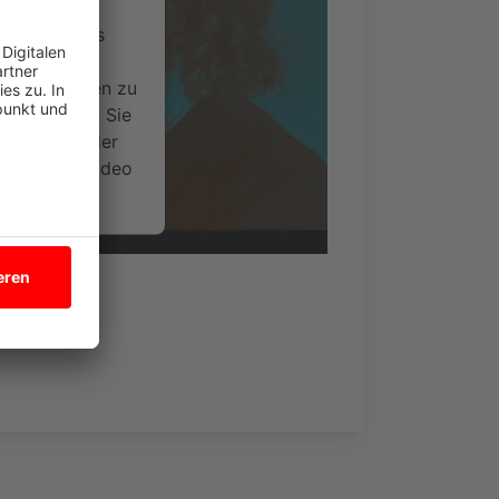
ervice eines
ideoinhalte
ce kann Daten zu
 Bitte lesen Sie
timmen Sie der
um dieses Video
.
onen
Nothing"
nsent Management