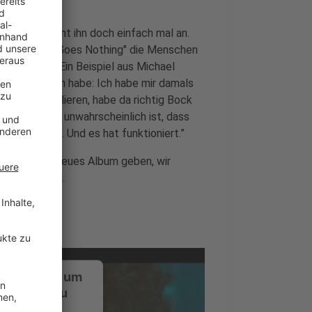
ch? Dann geht ihn doch einfach mal an.
Single "Here Goes Nothing" die Menschen
versuchen. Ein Beispiel aus Michael
m ESC beworben habe: Ich habe mir damals
ichts zu verlieren, habe da richtig Bock
isch und sehr unwahrscheinlich ist, dass
nfahren darf. Und es hat funktioniert.”
2 soll es ein neues Album geben, wir
en neuen Song.
ustimmung, um
-Service zu