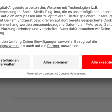
Wir verwenden einen S
Drittanbieters, um V
einzubetten. Dieser Servi
Ihren Aktivitäten sammeln.
die Details durch und s
Nutzung des Service zu, 
anzusehen
Mehr Informati
Michael Schulte mit seiner neuen Single "Here Goes 
Akzeptieren
Anzeige
powered by
Usercentrics Co
Platform