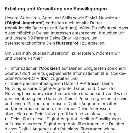
Generalsekretär Ruprecht Polenz zu Wort.
Veröffentlicht:
Freitag, 31.05.2019 05:22
Anzeige
Nach der Wahl mussten sich viele Altparteien erst mal
an die eigene Nase fassen. Das desaströse Ergebnis
für CDU und SPD und der sensationelle Sieg der
Grünen löste eine Grundsatzdiskussion aus. Nicht
zuletzt durch das Video von Youtuber Rezo, das schon
im Vorfeld der Europawahl hohe Wellen geschlagen
hat. In einer Sondersendung setzte sich Maybrit Illner
mit ihren Gästen damit auseinander.
Anzeige