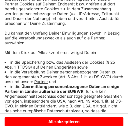
Ruprecht Polenz sprach sich dafür aus, dass vor allem
Politiker der älteren Generation den Kontakt mit der
jüngeren suchen. Dazu sollen die Politiker sich aktiv im
Netz an den Diskussionen beteiligen.
Zum
maybrit illner spezial
in der ZDF-Mediathek geht
es
hier.
Anzeige
Anzeige
Anzeige