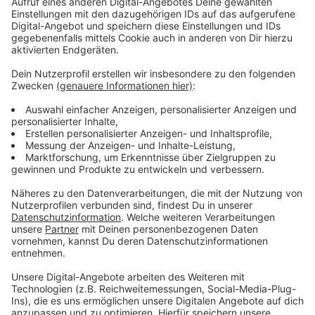
Generationenkonflikt in der Politik im Fokus
Anzeige
Außer Carla Reemstma und Ruprecht Polenz aus
Münster, waren Youtuber LeFloid (eigentlich Florian
Diedrich), Johanna Uekermann (SPD) und Diana Kinnert
(CDU) zur Diskussion eingeladen. Außerdem kamen
Gesine Schwan, Claudia Kade und Hans-Ulrich Jörges
zu Wort. Die Reaktion der CDU auf das Rezo-Video
macht für Carla Reemtsma deutlich, wo das Problem
der Altparteien im Umgang mit jungen Wählern liegt.
"Die CDU hat's genau falsch gemacht. Sie wollte
darauf antworten und verfasst ein elfseitiges
pdf mit dem sie vielleicht ihre Mitglieder, die im
Durchschnitt 60 Jahre alt ist, erreicht, aber eben
nicht die Leute, die das Video gesehen haben."