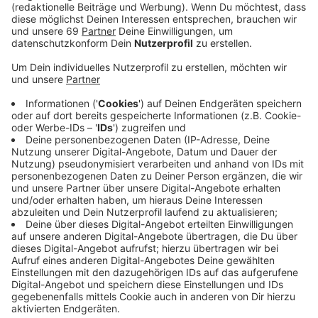
Das Schulbauprogramm und der Kita-Ausbau in
Münster gehen voran. Als Vorbereitung für anstehende
Bauvorhaben müssen in den kommenden Wochen an
mehreren Standorten Bäume gefällt werden. Gemäß
Bundesnaturschutzgesetz finden diese Arbeiten
außerhalb der Brutzeit und Vegetationsperiode bis
Ende Februar statt. Für die Erweiterung der
Margaretenschule plant die Stadt einen
zweigeschossigen Neubau auf dem
Schulgelände am
Brentanoweg
. Dafür müssen elf Bäume gefällt
werden. Die Stadt nimmt Ersatzpflanzungen vor,
zahlreiche schützenswerte Bäume auf dem Schulhof
bleiben zudem erhalten. Die Fällungen beginnen am
Freitag (09.02.). Die Baumaßnahme startet im Sommer
dieses Jahres. In Coerde erweitert die Stadt die
Kindertageseinrichtung Am Edelbach
auf acht
Gruppen. Für die Einrichtung der Baustelle werden auf
der Freifläche der Kita am Dienstag (13.02.) drei