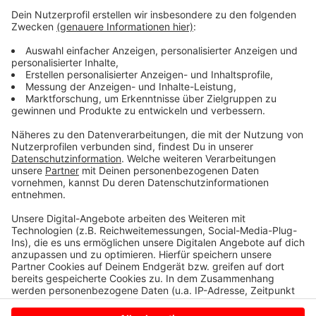
kleinere Birken gefällt. Ersatzpflanzungen nimmt die
Stadt im Anschluss an die Erweiterung vor. Eine
weitere Birke muss die Stadt am
Anne-Frank-
Berufskolleg
an der Manfred-von-Richthofen-Straße
fällen. Die Maßnahme wird voraussichtlich in den
kommenden zwei Wochen durchgeführt. Hier schafft
die Stadt eine notwendige Aufstell- und
Bewegungsfläche für die Feuerwehr.
Anzeige
Anzeige