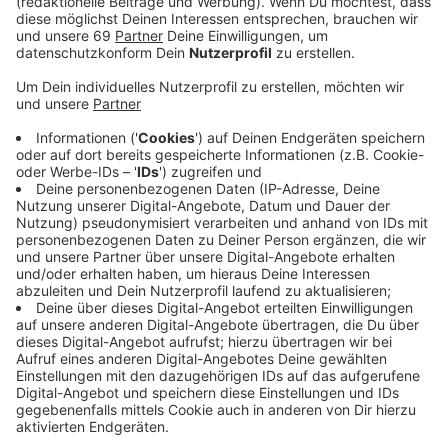
Die meisten Badegäste hat das Freibad Coburg am
Dienstag mit 2.555 Besuchern gezählt. Auch die
Freibäder in Hiltrup und Stapelskotten haben an dem
Tag rund 1.800 bzw. 1.500 Besucher registriert. Mit
einem neuen Besucherrekord rechnen die Bäder aber
nicht. Das liegt vor allem an den Ferien, weil viele
Münsteraner jetzt im Urlaub sind.
Anzeige
Die Freibäder in Münster haben in diesen Tagen einen
großen Zulauf. Darauf haben die Betreiber reagiert und
die Öffnungszeiten für die Freibäder Stapelskotten
und Sudmühle verlängert. Bis zum 31. August öffnet
das Freibad Stapelskotten dienstags bis sonntags von
8 - 20:30 Uhr. Das Freibad Sudmühle verlängert seine
Öffnungszeiten von heute bis Freitag um je eine