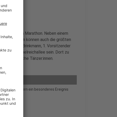
m rund um den Marathon. Neben einem
ommlergruppen können auch die größten
aut Michael Brinkmann, 1. Vorsitzender
 an der Himmelreichallee sein. Dort zu
 brasilianische Tänzer:innen.
 300 Künstlern ein besonderes Ereignis