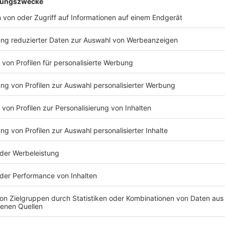
Anzeige
Eine immer größere Rolle spielt die Nachhaltigkeit. I
Abfallwirtschaftsbetrieben Münster (awm) wird dara
gestalten. Bereits in diesem Jahr wird unter andere
Trinkwasser aus Hydranten bezogen, um Abfall zu v
Standorten sowie Müllcontainer werden außerdem auf
Brinkmann, dass diese ausschließlich für den anfall
und nicht für den Hausmüll der Anwohner:innen. Unt
aus“ soll der Marathon gemeinsam mit der awm in Z
ökonomisch, sozial als auch ökologisch.
Anzeige
Michael Brinkmann
Nachhaltigkeit spielt eine gro