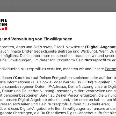
Die Begeisterung über den Marathon spürt man berei
aus 45 Nationen nehmen am Sonntag (11.09.) am 20.
Jahr gibt es einige Besonderheiten: Erstmalig könne
der Einlauf über dem Prinzipalmarkt wird länger und 
Best-Of der letzten 20 Jahre ab.
Anzeige
Michael Brinkmann
Besonderheiten zum Jubiläum
Anzeige