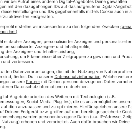
Rahmenprogramm
Anzeige
Mehr als 300 Künstler:innen gestalten das Program
Stelzenlauf-Theater, mehreren Tänzer:innen und Tr
Kuscheltiere der Welt bestaunt werden. Höhepunkt l
des Münster Marathon e.V., wird der Südamerikapoint
bestaunen: Die mehr als 3 m hohen blauen Vögel sowie
Anzeige
©
Foto: Volksbank-Münster-Marathon
Schon immer war das Rahmenprogramm mit seinen über
anlässlich des Volksbank-Münster-Marathons.
Anzeige