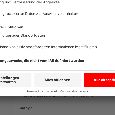
Anzeige
Läufer:innen, die an jedem Marathon der letzten 20
einem Geschenk geehrt. Die sogenannten Treueläufer
älteste von insgesamt 32 Treueläufern ist 77 Jahre 
Eliteläufer:innen aus der ganzen Welt mit dabei und 
dürfen nach coronabedingtem Ausfall wieder an den 
Anzeige
©
ANTENNE MÜNSTER
Michael Brinkmann mit Treue- sowie Eliteläufer:innen d
dieses Jahr im Lillifee-Kostüm laufen wird.
Anzeige