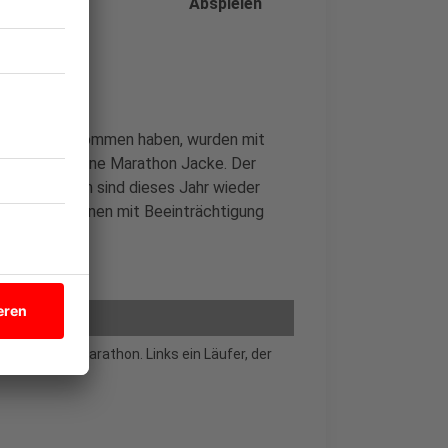
Abspielen
 Jahre teilgenommen haben, wurden mit
 erhielten eine Marathon Jacke. Der
alt. Außerdem sind dieses Jahr wieder
auch Läufer:innen mit Beeinträchtigung
Start.
es Münster-Marathon. Links ein Läufer, der