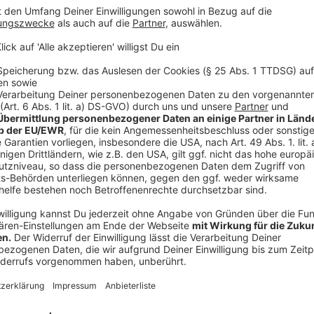
Michael Brinkmann
Rahmenprogramm gehört zu
Anzeige
Entgegen dem Negativtrend bei großen Läufen hat d
Teilnehmer:innen einzubüßen. Im Gegenteil wird ein
erwartet, die am Sonntag an den Start gehen. Darun
Lauf, welcher den Münster-Marathon dieses Jahr ne
Anzeige
Nachhaltigkeit