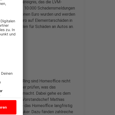
ßte Schadensereignis, das die LVM-
n mussten. Fast 10.000 Schadensmeldungen
und 290 Millionen Euro wurden und werden
 Millionen Euro auf Elementarschäden in
nen Euro fielen für Schäden an Autos an.
ng am Kolde-Ring sind Homeoffice nicht
ngskonzern aber prüfen, was das
 Mitarbeitern macht. Dabei gehe es dem
aren, so LVM-Vorstandschef Mathias
wissen, wie das Homeoffice langfristig
acht, so Kleuker. Dazu fänden zahlreiche