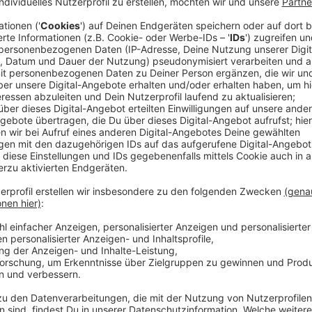
Das Jahresergebnis liegt rund 50 Millionen über dem
rund 140 Millionen Euro. Die Ergebnisse gab LVM-Vo
bekannt. Während der Gesamtverband der deutschen 
Prozent zulegte, lag das Beitragswachstum der LVM 
Anzeige
©
LVM-Versicherung
LVM-Vorstandschef Mathias Kleuker bei der Vorstellun
Anzeige
Flutkatastrophe größtes Schadensereignis 
Anzeige