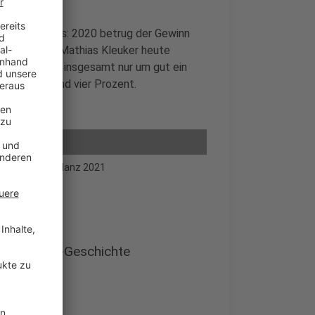
 des Vorjahres: 2020 betrug der Gewinn
rstandschef Mathias Kleuker heute
Versicherer insgesamt nur um gut ein
bei annähernd vier Prozent.
g der Jahresbilanz 2021
in der LVM-Geschichte