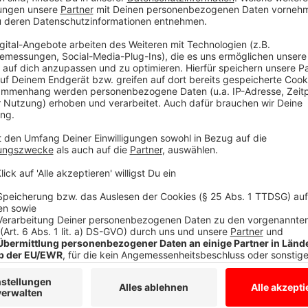
Die Flutkatastrophe vor allem im Ahrtal war das grö
Mitarbeiterinnen und Mitarbeiter jemals bearbeite
sind beim Versicherer am Kolde-Ring eingegangen. R
noch an Kunden ausbezahlt. Davon entfielen rund 270
der Wohngebäude- und Hausratversicherung. 18 Millio
Anzeige
Homeoffice bei der LVM wird überprüft
Anzeige
Die rund 4.000 Beschäftigten in der LVM-Versicheru
erst seit Corona gewohnt. Jetzt will der Versicheru
Homeoffice langfristig mit den Mitarbeiterinnen und
Unternehmen aber nicht darum, Büromieten einzusp
Kleuker im ANTENNE MÜNSTER-Interview. Wir wollen 
funktioniert und was es mit unseren Beschäftigten m