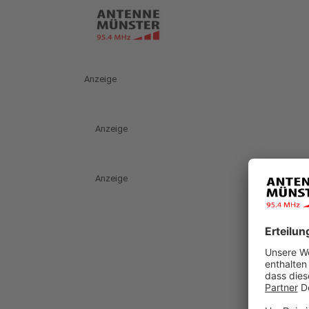
Anzeige
Anzeige
Anzeige