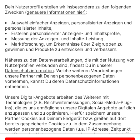
Versicherung fast 80 Millionen Euro.
Anzeige
©
LVM Versicherung/Bernd Schwabedissen
LVM-Vorstandsvorsitzender Dr. Mathias Kleuker stellt
die Bilanz 2018 in einer Pressekonferenz vor.
Anzeige
Anzeige