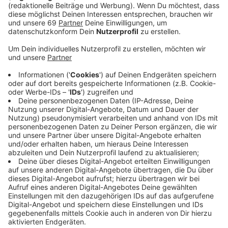
Veröffentlicht:
Dienstag, 30.04.2019 15:30
Anzeige
Am Dienstag (30.04.) hat die LVM-Versicherung in
Münster Bilanz für 2018 gezogen. Auf 3,6 Milliarden
Euro sind die Betragseinnahmen angestiegen. Das war
ein Wachstum von 3,7 Prozent. Deutlich zulegen
konnte der Konzern vor allem bei KFZ-, Sach-,
Haftpflicht-, Rechtsschutz- und Unfallversicherungen.
Mehr als eine Million Neuverträge konnte die LVM-
Versicherung im vergangenen Jahr abschließen. Der
Jahresgewinn liegt bei 192 Millionen Euro. Das war
etwas weniger als im Jahr davor. Im vergangenen Jahr
hatte die LVM Versicherung aber auch Schäden von
rund 1,5 Milliarden Euro begleichen müssen: Allein
Sturm Friederike im Januar 2018 kostete die