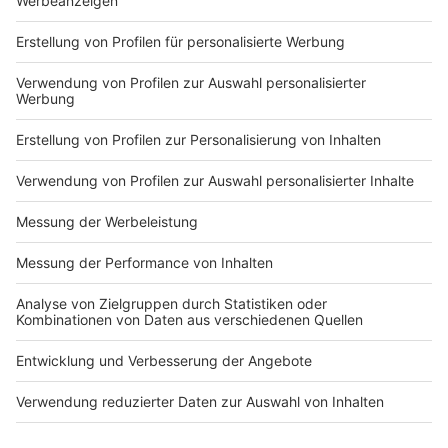
Räumung im Dorf nahezu beendet
Anzeige
Die Räumung des Protestdorfes Lützerath am
rheinischen Braunkohletagebau ist nach Angaben der
Polizei bis auf die beiden in einem Tunnel ausharrenden
Aktivisten abgeschlossen. "Es befinden sich keine
weiteren Aktivisten in der Ortslage Lützerath", teilte
die Polizei am Sonntag mit. Bereits bis Freitag seien
die Gebäude geräumt worden, nunmehr auch die
insgesamt 35 "Baumstrukturen" sowie knapp 30
Holzkonstruktionen. Knapp 300 Personen seien aus
Lützerath weggebracht worden, wobei es zu vier
Widerstandshandlungen gekommen sei. Seit Beginn
der Räumung seien 154 Ermittlungsverfahren
eingeleitet worden. Mehr als 70 Polizistinnen und
Polizisten seien seit Beginn des Räumungseinsatzes
verletzt worden. Neun Aktivisten seien mit