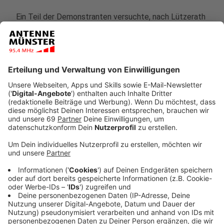
Ein Teil der Demonstranten versuchte, nach Lützerath
zu gelangen. Einige versuchten auch, in das
Tagebaugebiet durchzukommen. Die Polizei drängte
sie gewaltsam zurück. Bis zur Tagebaukante zu laufen,
sei lebensgefährlich, weil der Boden durch den Regen
aufgeweicht sei und Erdrutsche drohten, warnte die
Polizei. "Ich bin absolut entsetzt, wie normale
Versammlungsteilnehmerinnen und -teilnehmer sich
dazu hinreißen lassen, hier den absoluten
Gefahrenbereich zu betreten", sagte der Aachener
Polizeipräsident Dirk Weinspach der Deutschen
Presse-Agentur. Nach Polizeiangaben attackierten
einzelne Demonstranten auch Einsatzwagen der
Polizei und warfen Pyrotechnik in Richtung der
Beamten. Ein Sprecher erklärte, Reifen seien
zerstochen und Außenspiegel abgetreten worden.
Von den laut Polizei rund 15 000 Angereisten hätten