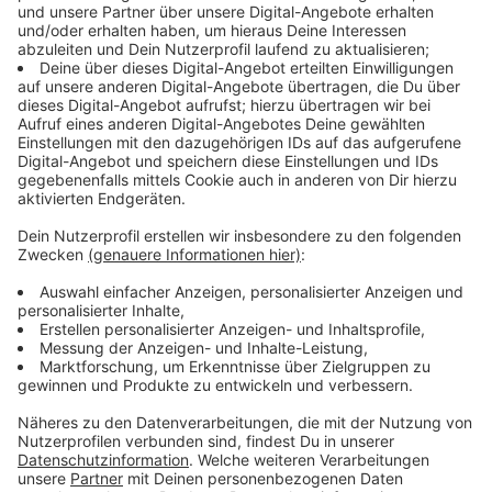
sich rund 5000 nicht an der Versammlung beteiligt. Sie
hätten sich sofort Richtung Abbaukante und Lützerath
bewegt und seien daher als "Störer" betrachtet
worden. Rund 1000 von ihnen, größtenteils vermummt,
hätten erheblichen Druck auf Polizeiketten an der
Tagebaukante und am Rande von Lützerath ausgeübt,
sagte der Sprecher weiter. "Infolgedessen kam es
zum Einsatz von Einsatzmehrzweckstöcken und
Pfefferspray." Auch Wasserwerfer seien genutzt
worden, um Personen vor dem Eindringen nach
Lützerath abzuhalten.
Hauptrednerin bei der Kundgebung war die
schwedische Klimaaktivistin Greta Thunberg.
"Lützerath ist noch da, und solange die Kohle noch in
der Erde ist, ist dieser Kampf nicht zu Ende", sagte die
20-Jährige unter dem Jubel der Zuhörer. Es sei ihr
unbegreiflich, dass im Jahr 2023 noch immer Kohle
abgebaggert und verfeuert werde, obwohl zur Genüge