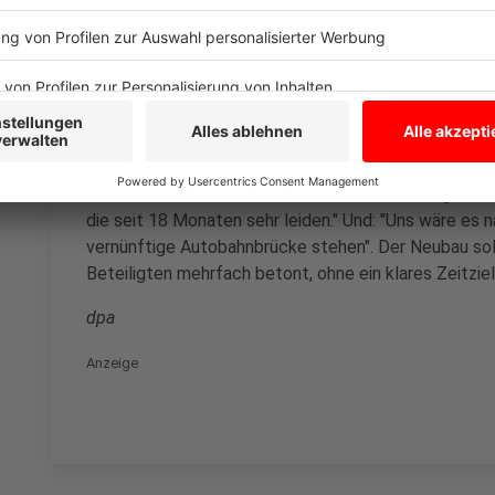
Anwohner sollen geschützt werden
Anzeige
Prillwitz sagte, die Stadt habe nicht die Lkw-Fahrer i
fühlten, wie sich auf Social-Media-Kanälen zeige. "
die seit 18 Monaten sehr leiden." Und: "Uns wäre es na
vernünftige Autobahnbrücke stehen". Der Neubau sol
Beteiligten mehrfach betont, ohne ein klares Zeitzie
dpa
Anzeige