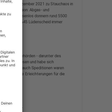
führt seit Dezember 2021 zu Stauchaos in
eutenden Region. Abgas- und
en. Fast pausenlos donnern rund 5500
rgerinitiative A45 Lüdenscheid immer
mit vielen Behörden - darunter des
chwierig gewesen und habe sich
benden oder auch Speditionen waren
 auf spürbare Erleichterungen für die
d Anwohner