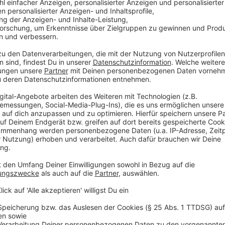
Das Brückendesaster an der zentralen Autobahn 45 
der Stadt und der angrenzenden, wirtschaftlich bed
Lärmbelästigung macht Anwohnern schwer zu schaff
Lkw täglich an ihren Häusern vorbei, wie auch die Bü
wieder beklagt hatte.
Anzeige
Stadtsprecher Sven Prillwitz sagte, die Abstimmung 
Landes und des Bundesverkehrsministeriums - sei s
hingezogen. Interessen von Anwohnern, Gewerbetrei
demnach mit zu berücksichtigen. Die Stadt hoffe nun
Bürgerinnen und Bürger.
Anzeige
Ausnahmen für regionalen Güterverkehr un