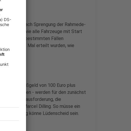
 einen Monat nach Sprengung der Rahmede-
enommen sowie alle Fahrzeuge mit Start
Es können in bestimmten Fällen
r rund 8000 Mal erteilt wurden, wie
tet das ein Bußgeld von 100 Euro plus
deren Regionen - werden für den zunächst
rde eine Herausforderung, die
zeisprecher Marcel Dilling. So müsse ein
iel der Ladung könne Lüdenscheid sein.