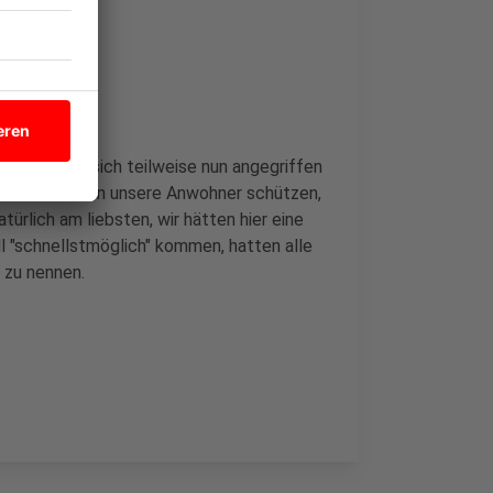
m Visier, die sich teilweise nun angegriffen
Aber wir müssen unsere Anwohner schützen,
türlich am liebsten, wir hätten hier eine
l "schnellstmöglich" kommen, hatten alle
l zu nennen.