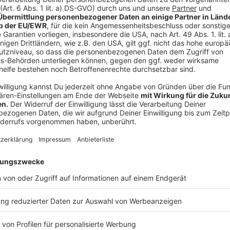
Anzeige
Die Stadt hat bei der neuen Verbotsregelung - gut
Autobahnbrücke - den regionalen Güterverkehr ausg
oder Ziel Lüdenscheid, also auch etwa Wohnmobile. 
Ausnahmegenehmigungen beantragt werden, die bishe
Prillwitz berichtete.
Anzeige
Wird ein Transitlaster über 3,5 Tonnen erwischt, kos
Verwaltungsgebühr. 200 Einsatzkräfte – auch aus an
auf vier Wochen angelegten Prozess benötigt. Es we
tatsächlichen "Sünder" herauszufiltern, betonte Poli
ausländisches Kennzeichen kein Hinweis sein, denn Z
Anzeige