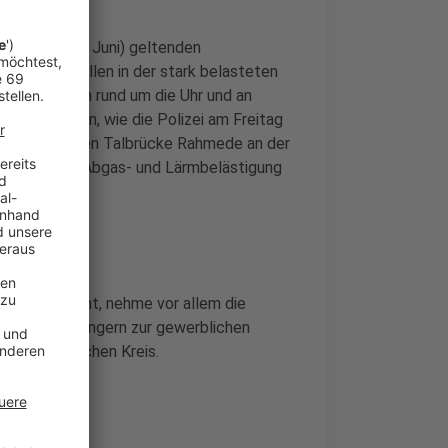
 Samstag (10. Juni) geltenden
ehreren Stellen in der stark belasteten
n die Beamten rund um die Uhr und an
 kontrollieren, wie die Polizei am Freitag
en gesprengten Talbrücke Rahmede an der
 Stauchaos, Abgas- und Lärmbelästigung
onnen Gewicht, nehme vor allem die
Pkw mit Anhängern zur gewerblichen
ei im Märkischen Kreis.