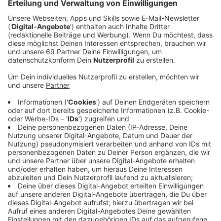
Anzeige
Die beiden haben eine neue Single am Start: "Where
Are You Now". Die Nummer war schon der zweite
Versuch, dass die beiden was zusammen machen
wollten. Beim ersten Mal hat's nicht geklappt, das war
vor zwei Jahren, da wollte Lost Frequencies einen
Remix machen von Calum Scotts Coverversion von
"Dancing On My Own". Aber irgendwie hat das nicht so
hingehauen, wie Lost Frequencies sich das vorgestellt
hatte. Jetzt haben die beiden einen zweiten Anlauf
gemacht. - Lost Frequencies hat Calum Scott gefragt,
ob der ihm nicht seine Stimme leihen möchte für
seinen neuen Song - und diesmal hat's geklappt - alle
waren zufrieden. Für Lost Frequencies ist das jetzt der
perfekte Match zwischen seinem Sound und dem von
Calum Scott und er hofft, dass uns der Song so gut