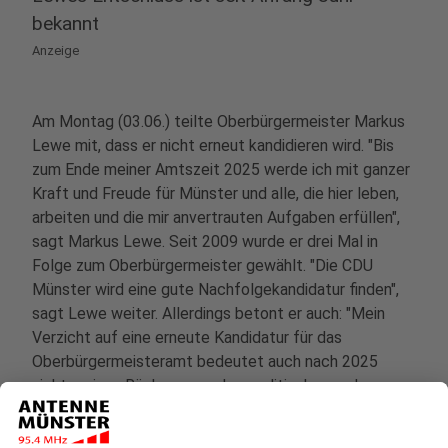
bekannt
Anzeige
Am Montag (03.06.) teilte Oberbürgermeister Markus
Lewe mit, dass er nicht erneut kandidieren wird. "Bis
zum Ende meiner Amtszeit 2025 werde ich mit ganzer
Kraft und Freude für Münster und alle, die hier leben,
arbeiten und die mir anvertrauten Aufgaben erfüllen",
sagt Markus Lewe. Seit 2009 wurde er drei Mal in
Folge zum Oberbürgermeister gewählt. "Die CDU
Münster wird eine gute Nachfolgekandidatur finden",
sagt Lewe weiter. Allerdings betont er auch: "Mein
Verzicht auf eine erneute Kandidatur für das
Oberbürgermeisteramt bedeutet auch nach 2025
nicht meinen Rückzug aus dem politischen und
gesellschaftlichen Leben".