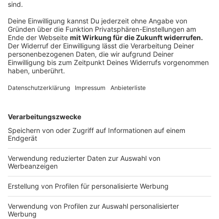
stadtgesellschaftlichen Zusammenhalt
erfolgreich eingesetzt hat. Unter anderem
deswegen haben die Freien Demokraten
Münster ihn auch in der Stichwahl 2020
unterstützt.
(FDP-Ratsfraktionschef Jörg Berens)
Anzeige