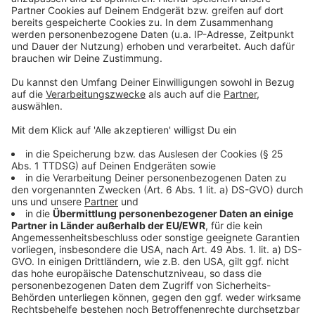
(CDU-Ratsfraktionschef Stefan Weber, auf dem Foto
oben rechts neben Lewe)
Anzeige
Wer es schafft, dreimal direkt in das höchste
Amt der Stadt gewählt zu werden, verdient
unsere Anerkennung und Respekt. Markus Lewes
Stärke war vor allem die des Repräsentanten
unserer Stadt. Auch bei allen inhaltlichen
Differenzen war unserer Fraktion immer klar,
dass sich Oberbürgermeister Lewe immer für
den Standort Münster und dessen Bedeutung
für die gesamte Region eingesetzt hat. In
schweren Zeiten und gesellschaftlichen Brüchen
war er eine Konstante, die sich für den