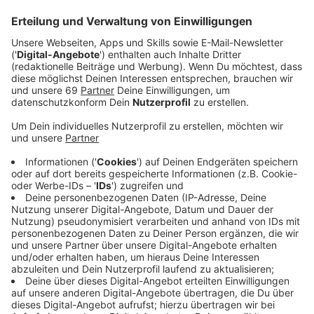
Anzeige
Reaktionen
Anzeige
Die CDU Münster nimmt die Entscheidung von
Oberbürgermeister Markus Lewe mit großem
Bedauern und Respekt auf. Markus Lewe ist
schon heute länger als jeder seiner Vorgänger im
Amt. Er prägt das Amt mit großer Zustimmung
der Stadtgesellschaft und der CDU und hat
schon jetzt Maßstäbe gesetzt. Bis zum Ende
seiner Amtszeit wird er der Stadt und der
Bürgerschaft Münsters mit voller Kraft weiter
dienen. Die Führung der CDU Münster startet
jetzt das Verfahren zur Nachfolgekandidatur für