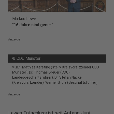
Markus Lewe
play_circle
"16 Jahre sind genug"
Anzeige
©
CDU Münster
v.l.n.r.: Mathias Kersting (stellv. Kreisvorsitzender CDU
Münster), Dr. Thomas Breuer (CDU-
Landesgeschäftsführer), Dr. Stefan Nacke
(Kreisvorsitzender), Werner Stolz (Geschäftsführer)
Anzeige
Lewes Entschluss ist seit Anfang Juni