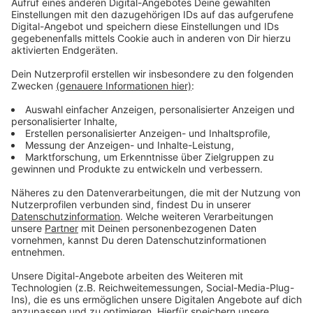
das Amt des Oberbürgermeisters unverzüglich.
Dafür schlage ich dem Kreisvorstand die
Einberufung einer Findungskommission unter
meiner Leitung vor. Ziel ist es, den CDU-
Mitgliedern im September 2024 einen
Personalvorschlag zu unterbreiten.
(CDU-Kreisvorsitzender Stefan Nacke)
Anzeige
Markus Lewe ist ein herausragender
Oberbürgermeister, der in Münster schon jetzt
eine Ära geprägt hat. Für Lob, Preis und Dank
aber ist es noch zu früh, da wir bis Ende 2025
weiter gut und erfolgreich zusammenarbeiten
werden.