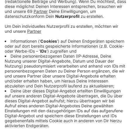
Anzeige
Nachdem das Land Nordrhein-Westfalen aus der
Finanzierung ausgestiegen war, hatte Münsters Rat im
April beschlossen, das Pilotprojekt der kleinen weißen
"Loops auf Bestellung" in Münsters Süden nicht zu
verlängern. Der Rat wollte die Kosten nicht allein
tragen. In den vergangenen vier Jahren hatte das Land
das Pilotprojekt mit fünf Millionen Euro gefördert, von
der Stadt Münster kamen drei Millionen Euro dazu. Die
Fahrzeuge ohne festen Fahrplan konnten spontan per
App gebucht werden. Vor allem jüngere Leute hatten
den Loop angefordert und nicht so stark wie gehofft
Senior:innen und in der Mobilität eingeschränkte Leute.
So fahren die Loops heute (31.08.) das letzte Mal
durch Münster. Die Stadtwerke Münster bedauern das
Ende für LOOPmünster. Frank Gäfgen, Geschäftsführer
der Stadtwerke Münster: