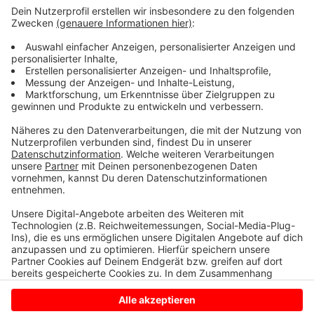
Bei den Fahrgästen war das System sehr beliebt.
Für die alten Taxibuslinien T5, T9 und T85, die nun
zurückkommen, haben die Stadtwerke die Routen
angepasst, damit mehr Ziele angefahren werden
können.
Anzeige
Anzeige
Anzeige