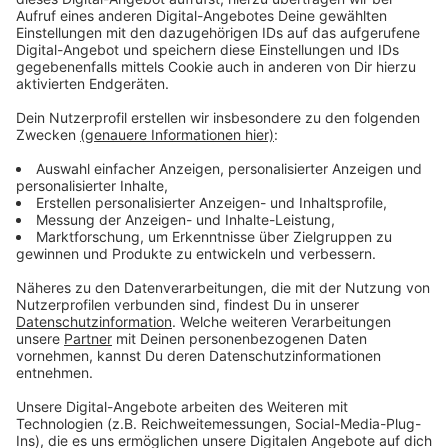
Abbruch der Reise
Anzeige
Ich danke euch, die ich getroffen habe, von
Herzen für die Offenheit und überwältigende
Gastfreundschaft. Ich komme wieder und heiße
euch auch in Deutschland willkommen. Den Krieg
treiben wenige, ihr nicht.
Das schreibt Leon Windscheid nach seiner Rückkehr
nach Deutschland auf seinem Instagram-Profil. Die
Entscheidung, seine Reise abzubrechen, ist innerhalb
weniger Stunden gefallen. Im Interview wenige Stunde
zuvor erzählte er in unserer ANTENNE MÜNSTER-
Morningshow mit Miriam Gerding und Gerrit Nissen