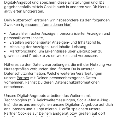
Anzeige
Wir benötigen Ihre
Zustimmung, um den YouTube
Video-Service zu laden!
Wir verwenden einen Service eines
Drittanbieters, um Videoinhalte
einzubetten. Dieser Service kann
Daten zu Ihren Aktivitäten
sammeln. Bitte lesen Sie die
Details durch und stimmen Sie der
Nutzung des Service zu, um dieses
Video anzusehen.
Mehr Informationen
Lena is back! Pünktlich zum Start in den Juli meldet