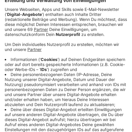
Anzeige
"In den Lyrics heißt es 'we`re all getting tired fighting
fire with fire until we find the answer'. Es ergibt keinen
Sinn, Feuer mit Feuer bekämpfen zu wollen", erklärt
Lena die Botschaft ihrer neuen Single und sagt weiter:
"Im Grunde sind wir doch alle auf der Suche nach den
gleichen Dingen: Nach Liebe, nach etwas Gutem,
Positivem und Schönem. Jede und jeder von uns
möchte glücklich sein und geliebt werden."
Unsicherheit, Selbstzweifel, Zukunftsangst,
Vereinsamung, Hass. Lena setzt diesem negativen
Emotions-Overload Verständnis, Nähe, Wärme und
Liebe entgegen. Die Sängerin hat ihren Fans mit Musik
Mut und Hoffnung auch in schwierigen Zeiten
gemacht. "Looking For Love" spiegelt ihre persönliche
Suche nach den Bedürfnissen im Leben wider: Nach
Liebe und Geborgenheit.