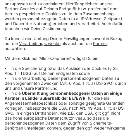
48161 Münster (Schweine)
Hermann-Josef Richter, Bösensellerstraße 22,
48161 Münster (Milchkühe, Kälberaufzucht)
Hendrik Dieckmann, Nünningweg 150, 48161
Münster (Milchkühe)
Wilhelm Hüntrup, Hanseller Straße 350, 48161
Münster (Schweinemast)
Georg Schulze Dieckhoff, Dieckhoffweg 60,
48157 Münster (Kälber)
Peter Mindrup, Kreuzbach 40, 48167 Münster
(Kühe)
Anzeige
Anzeige