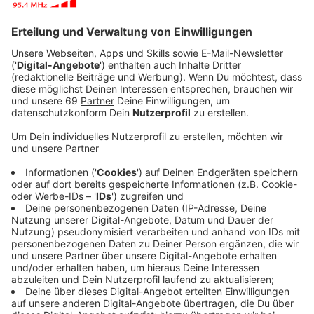
Anzeige
Weil die Transparenztage schon 2016, 2017 und 2019
gut besucht waren, gibt es das Angebot, zu gucken, in
diesem Jahr wieder. Im gesamten Stadtgebiete
öffnen landwirtschaftliche Betriebe für Besucher.
Susanne Schulze Bockeloh (im Bild ganz links),
Vorsitzende des Landwirtschaftlichen Kreisverbandes:
Bei unserem Transparenztag sind
Schweinemäster und Sauenhalter ebenso dabei,
wie Höfe mit Ferkel- und Kälberaufzucht,
Geflügelhaltung und Bullenmast. Wir bilden damit
die gesamte Bandbreite der Tierhaltung in
Münster ab
Anzeige