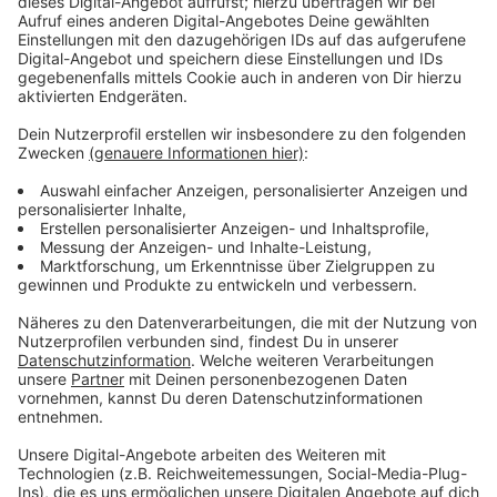
Keine Anmeldung bei den Höfen erforderlich
Anzeige
Eine Anmeldung ist nicht erforderlich. Diese Höfe
können jeweils zwischen 13 und 17 Uhr besucht
werden:
Familie Quante, Am Mooresch 35, 48157 Münster
(Legehennen, Ziegen, Pferde)
Leonhard Große Kintrup, Kasewinkel 7, 48157
Münster (Milchkühe)
Markus Schulze-Finkenbrink, Hartmannsbrook 141,
48163 Münster (Bullenmast)
Elmar Schulze Heil, Hartmannsbrook 321, 48163
Münster (Schweine, Rinder)
Familie Overhues-Rauße, Bösensellerstraße 100,