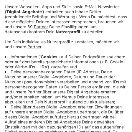
Ein Lied schreiben ist eine schöne Sache, um
jemandem zu zeigen, was man für diese Person
empfindet. Selbst wenn diese Person gar nicht mehr
lebt. Das größte Idol für Musikproduzent Kygo, war
sein schwedischer Kollege Avicii. Einer seiner größten
Träume: gemeinsam Musik machen. Jetzt ist Avicii vor
fast 2 Jahren verstorben, trotzdem kann sich Kygo
den Traum erfüllen. In die Wege geleitet hat das
Sandro Cavazza. Der hat Avicii zu Lebzeiten schon für
"Without you" geliehen und dann auch an "Forever
Yours" mitgearbeitet. Dann starb Avicii. Sandro
Cavazza wollte jetzt diesen Song unbedingt
fertigmachen. Und der Song macht Hoffnung, weil
Kygo und Avicii's Familie beschlossen haben, der Erlös
des Songs geht ausschließlich an
Wohltätigkeitsorganisationen, die sich mit Themen
beschäftigen, die Avicii interessiert haben.