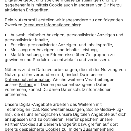
Anzeige
Wir benötigen Ihre
Zustimmung, um den YouTube
Video-Service zu laden!
Wir verwenden einen Service eines
Drittanbieters, um Videoinhalte
einzubetten. Dieser Service kann
Daten zu Ihren Aktivitäten
sammeln. Bitte lesen Sie die
Details durch und stimmen Sie der
Nutzung des Service zu, um dieses
Video anzusehen.
Mehr Informationen
Kygo, Avicii, Sandro Cavazza - Forever Yours