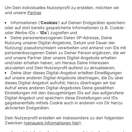
Veröffentlicht:
Dienstag, 29.10.2019 07:49
Anzeige
Im Rathaus hatte das türkische Generalkonsulat zu
einem diplomatischen Empfang geladen, um den
türkischen Nationalfeiertag zu begehen. Deswegen
haben Polizisten das Rathaus, den Innenhof und den
Prinzipalmarkt gesichert. Seit dem umstrittenen
türkischen Militäreinsatz in Nordsyrien protestieren
Kurden auch in Münster gegen die Politik von dem
türkischen Ministerpräsidenten Erdogan.
Anzeige