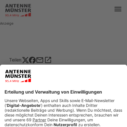
menu
Anzeige
mail
open_in_new
Teilen:
Kurdendemo am türkischen
Nationalfeiertag
Ohne Probleme oder Zwischenfälle ist am Abend
der Montagsprotest der Kurden in Münster
abgelaufen. Dafür hat auch ein Großaufgebot der
Polizei gesorgt.