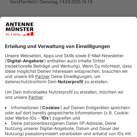
Veröffentlicht:
Dienstag, 14.04.2026 16:18
Anzeige
Der Verein vermittelt kostenlose
Tickets an Menschen, die sich bei der Kulturliste für
Tickets eingetragen haben. Schon rund 800
Interessierte haben sich schon als sogenannte
"Kulturgäste" für die Tickets auf der
H
omepage des
Vereins "Kulturliste Münster"
registriert. Dort müssen
sie dann angeben, dass sie zum Kreis der Berechtigten
für das kostenlose Kartenangebot gehören und
können auch schreiben, welche kulturellen Bereiche
sie besonders interessieren.
Anzeige