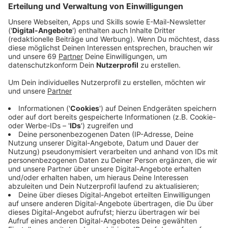
Anzeige
#Ohneunsistsstill
- Unter diesem Motto wollen
Kulturschaffende auf die prekäre Situation
der
Kulturschaffenden vor und hinter den Kulissen in
unserer Stadt aufmerksam machen. Dazu gehören
neben den Clubbetreiber/-innen, Hausmeister/-innen
oder Veranstalter/-innen auch Personal für Technik,
Catering und Gastronomie und natürlich die DJs und
Künstler/-innen selbst. Die Aktion sieht sich als lokale
Ergänzung zu den überregional agierenden Initiativen
wie ALARMSTUFE ROT oder Berufsverbände wie dem
ISDV e.V.,
Kulturgesichter0251 will das Gespräch mit lokalen und
kommunalen Behörden suchen, um über alternative
Veranstaltungskonzepte und Fördermöglichkeiten