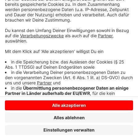
Anzeige
Mehr Infos gibt es
hier
, bei
Facebook
oder
Instagram
.
Anzeige
Anzeige
Anzeige
Anzeige