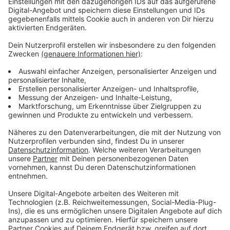
abseits der Landes- und Bundeshilfen zu sprechen.
Anzeige
Auch Musiker Henning Wehland unterstützt die
Initiative.
Anzeige
Ob Jovel-Chef Steffi Stephan, Musiker Henning
Wehland oder
Richard Alexander Jung
alias Dr. Ring-
Ding: Die Teilnehmer/-innen der Aktion bilden einen
breiten Querschnitt aus Münsters Kulturszene. Neben
vielen bekannten Gesichtern stehen vor allem
diejenigen, die ansonsten im Hintergrund des Kultur-
und Veranstaltungsbetriebes arbeiten, im Vordergrund.