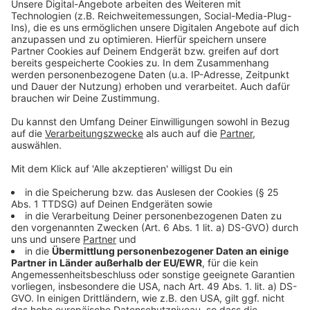
Wir verwenden einen Service eines
Drittanbieters, um Videoinhalte
einzubetten. Dieser Service kann
Daten zu Ihren Aktivitäten
sammeln. Bitte lesen Sie die
Details durch und stimmen Sie der
Nutzung des Service zu, um dieses
Video anzusehen.
Mehr Informationen
Die Single von Zoe Wees "Lightning" - bei uns im
besten Mix und auch auf ihrem Debütalbum "Therapy"
Akzeptieren
dabei.
powered by
Usercentrics Consent
Anzeige
Management Platform
Zoe Wees' neues Album: "Therapy"
Anzeige