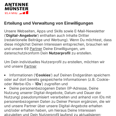
Veröffentlicht:
Freitag, 24.11.2023 10:15
Anzeige
Mit 21 Jahren sein Debütalbum zu veröffentlichen,
mag früh klingen. Bei Sängerin Zoe Wees verwundert
es eher. Schließlich mischt die 21 Jahre alte
Hamburgerin nicht erst seit gestern die deutsche
Poplandschaft auf - bisher aber noch ohne eigene
Platte. Anfang November ist nun ihr erstes Album
"Therapy" erschienen. Viele Dinge, Situationen und
Begegnungen werden auf diesem Album thematisiert.
Um was genau, das möchten wir von ihr erfahren. Wir
haben Zoe Wees daher zum Interview eingeladen. Das
gesamte Gespräch mit Zoe hört ihr im Anschluss hier.
Anzeige