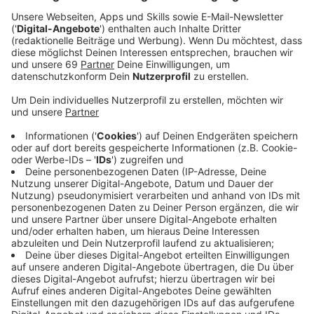
Wer von aufstrebenden Musikstars spricht, kommt an
Zoe Wees nicht vorbei. Die 20-jährige Hamburgerin ist
durch Songs wie "Control" oder "Girls Like Us" in den
vergangenen Jahren zu einer wahrlich großen Nummer
in den deutschen Charts geworden. Und eins ist sicher:
Wees gehört auch die Zukunft. Nun hat sie mit
"Daddy's Eyes" eine neue Single auf den Markt
gebracht. Über diesen Song, ihren steilen
Karriereaufstieg und einiges mehr sprechen wir mit ihr,
wenn sie uns im Studio besucht. Das Interview hört ihr
dann hier.
Leider musste das Interview verschoben werden.
Wir sind grade in der Abstimmung über einen
neuen Termin.