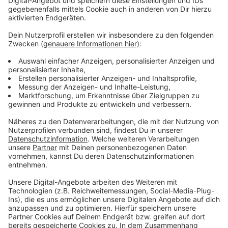
Anzeige
Wir benötigen Ihre
Zustimmung, um den YouTube
Video-Service zu laden!
Wir verwenden einen Service eines
Drittanbieters, um Videoinhalte
einzubetten. Dieser Service kann
Daten zu Ihren Aktivitäten
sammeln. Bitte lesen Sie die
Details durch und stimmen Sie der
Nutzung des Service zu, um dieses
Video anzusehen.
Mehr Informationen
Die neue Single von Zoe Wees im Video: Daddy's Eyes