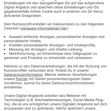
Anzeige
Die Single "Keine Freunde"
Anzeige
Wir benötigen Ihre
Zustimmung, um den YouTube
Video-Service zu laden!
Wir verwenden einen Service eines
Drittanbieters, um Videoinhalte
einzubetten. Dieser Service kann
Daten zu Ihren Aktivitäten
sammeln. Bitte lesen Sie die
Details durch und stimmen Sie der