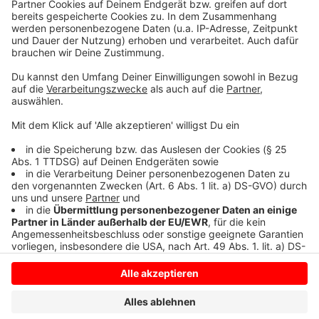
Nutzung des Service zu, um dieses
Video anzusehen.
Mehr Informationen
Mit "Keine Freunde" meldet sich Philipp Dittberner in
2024 zurück
Akzeptieren
Anzeige
powered by
Usercentrics Consent
Management Platform
Anzeige
Anzeige