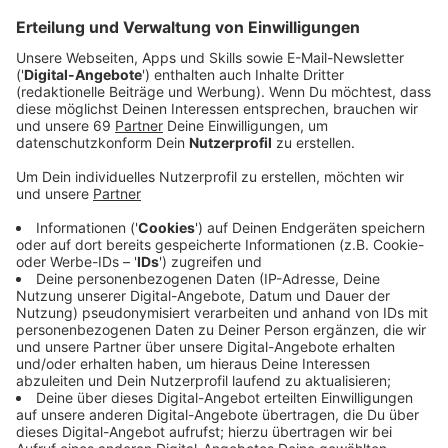
Anzeige
Moss Kena ist aktuell als Vorband auf Tour mit
ClockClock durch Deutschland und hat uns vor seiner
Show in Köln kurz besucht. Überhaut war er bisher
immer nur als Vorband auf verschiedenen Touren. Er
plant aber für Ende des Jahres seine erste eigene
Tour durch Deutschland, den genau hier ist der
Londoner aktuell am erfolgreichsten. Deswegen und
vermutlich um sich mit seinen deutschen Kollegen
besser unterhalten zu können, lernt er grade auch
deutsch. Schließlich war sein Durchbruch der Song
"Firework", der er mit dem Dresdener DJ Purple Disco
Machine aufgenommen hat.
Anzeige