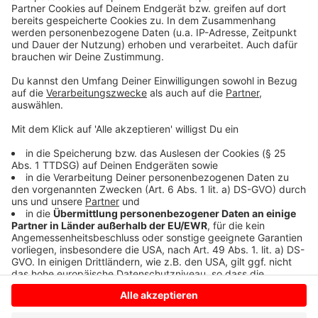
Daten zu Ihren Aktivitäten
sammeln. Bitte lesen Sie die
Details durch und stimmen Sie der
Nutzung des Service zu, um dieses
Video anzusehen.
Mehr Informationen
Moss Kena - California Lover (Official Video)
Akzeptieren
Anzeige
powered by
Usercentrics Consent
Management Platform
Anzeige
Anzeige