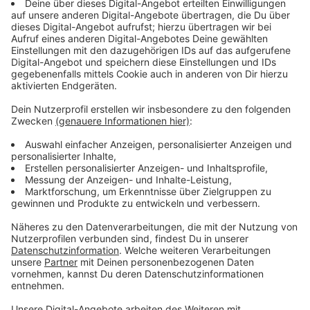
Trotz eines vollen Terminkalenders strahlt Michael
beim Besuch im Studio Ruhe und Zufriedenheit aus.
Wenig Schlaf ist dem 29-Jährigen nicht wirklich
anzuerkennen. Aber: solche Promo-Touren kennt er ja
schon. Das neue Album ist natürlich das Thema um
dass es bei seiner Stippvisite bei uns geht.
14 Songs, die Mut machen, nach vorne gehen und auch
mal ruhig und sentimental werden. Manchmal muss
man sich und seine Liebsten umarmen und manchmal
auch loslassen. Nur ein Jahr hat es gedauert, um nach
Michaels Erfolgsalbum "Dreamer" nachzulegen. Im
Hause Schulte sprüht es gerade so vor Kreativität.
Dabei hilft es Papa Schulte, die Welt aus den Augen
eines Kindes zu betrachten. Außerdem spricht er noch
über folgende Dinge: Warum er mit seiner Frau und
seinem Sohn Luis krank geworden ist, welche "Highs"
er in seinem Leben kürzlich noch erfahren hat und
warum ihm das Songwriten liegt.