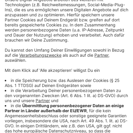
Anzeige
Wir benötigen Ihre
Zustimmung, um den YouTube
Video-Service zu laden!
Wir verwenden einen Service eines
Drittanbieters, um Videoinhalte
einzubetten. Dieser Service kann
Daten zu Ihren Aktivitäten
sammeln. Bitte lesen Sie die
Details durch und stimmen Sie der
Nutzung des Service zu, um dieses
Video anzusehen.
Mehr Informationen
Michael Schulte - Let It Go