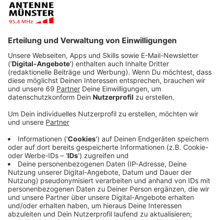
letzten beiden Singles "Back To The Start" und "All
I Need" - sein brandneues Album "Highs & Lows"
erschienen.
Veröffentlicht:
Mittwoch, 23.10.2019 09:43
Anzeige
Das Leben genießen, zufrieden mit sich selbst sein:
wenn man wie Michael Schulte zur ersten Garde des
deutschen Pops gehört, sollte das ja nicht schwer
sein. Das Leben kann aber auch einfach ätzend sein. Es
gibt "Höhen" und "Tiefen", "Highs & Lows". Michael
Schultes neues Album beschäftigt sich mit der
Vereinbarkeit von Beidem. Das macht das Leben aus.
Sonst wäre das Leben ja auch viel zu langweilig, findet
Michael.