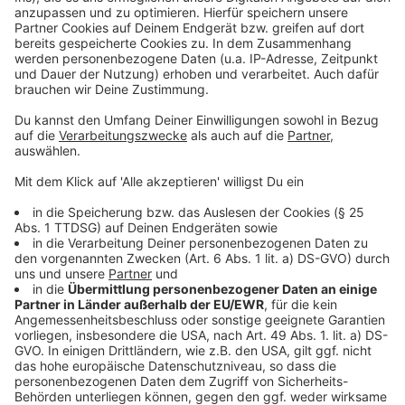
Drittanbieters, um Videoinhalte
einzubetten. Dieser Service kann
Daten zu Ihren Aktivitäten
sammeln. Bitte lesen Sie die
Details durch und stimmen Sie der
Nutzung des Service zu, um dieses
Video anzusehen.
Mehr Informationen
Der 26-jährige Mark Ambor, der nicht nur ein
ansteckendes Lächeln hat, begeistert seine Fans mit
Akzeptieren
einer neuen Single, die "Belong Together heißt".
powered by
Usercentrics Consent
Anzeige
Management Platform
Anzeige