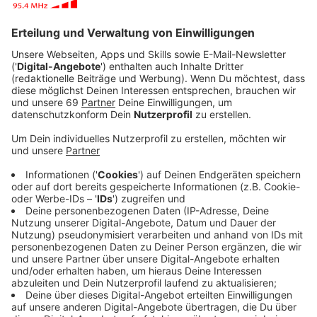
Anzeige
Der 26-Jährige aus Pleasantville/New York ist seit
wenigen Jahren erst im Musikgeschäft, hat sich
spätestens 2023 einen Namen gemacht. Ambor tourt
zurzeit durch Europa, macht daher auch einen Halt bei
uns - zum Gespräch bei uns im Studio. Moderator
Sascha Fassbender hat mit Ambor über seine
erfolgreiche Single "Belong Together", die vor allem
bei TikTok viral gegangen ist und seine ersten
Eindrücke in Deutschland gesprochen. Außerdem gab
es noch eine kleine Runde "entweder, oder" bei der wir
erfahren, ob Mark lieber salzig oder süß ist und für
welche Küste der USA sein Herz schlägt.
Anzeige