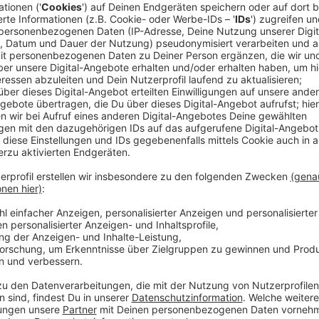
Die Entscheidung ist im Februar gefallen. Der erst 2
beim Eurovision Song Contest am 16. Mai 2020 in Ro
Wahl-Berliner bei "The Voice of Germany" im Jahr 201
hatte.
Anzeige
Bevor es für Dolic, der in Slowenien aufwuchs und i
in die spannende Phase vor dem ESC geht, stattet er 
zudem seinen leider verhinderten ESC-Song "Violent 
Anzeige
Wir benötigen Ihre Z
den YouTube Video