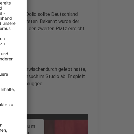
2-jährige Ben Dolic sollte Deutschland
tterdam vertreten. Bekannt wurde der
8, als er dort den zweiten Platz erreicht
n der Schweiz zwischendurch gelebt hatte,
uns einen Besuch im Studio ab. Er spielt
Thing" im Unplugged.
ustimmung, um
-Service zu