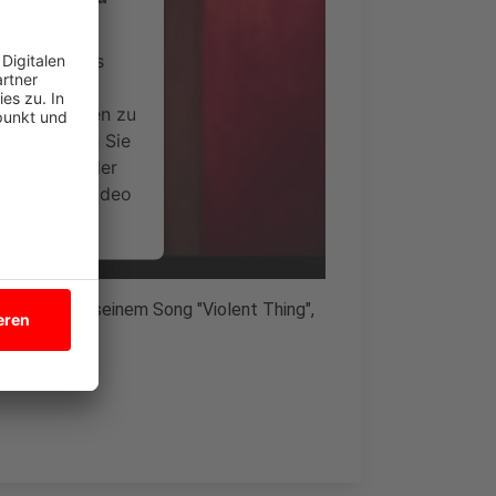
ervice eines
ideoinhalte
ce kann Daten zu
 Bitte lesen Sie
timmen Sie der
um dieses Video
.
onen
ielle Video zu seinem Song "Violent Thing",
.
nsent Management