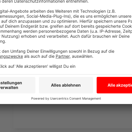
laden!
Wir verwenden einen S
Drittanbieters, um V
einzubetten. Dieser Servi
Ihren Aktivitäten sammeln.
die Details durch und s
Nutzung des Service zu, 
anzusehen
Mehr Informati
Ben Dolic - Violent Thing (Official Video) - Das offiz
Akzeptieren
den er beim Eurovision Song Contest performen wird
powered by
Usercentrics Co
Anzeige
Platform