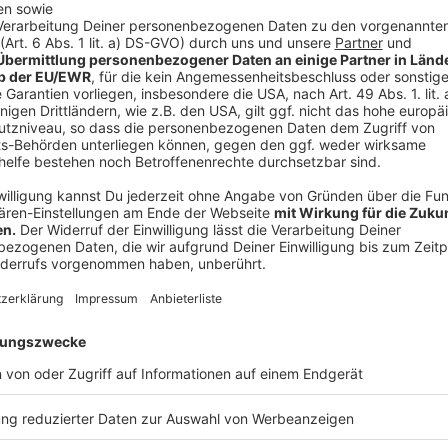
Zahlreiche Zuschauer verfolgten die Zeremonie auf de
©
Michale Sowa