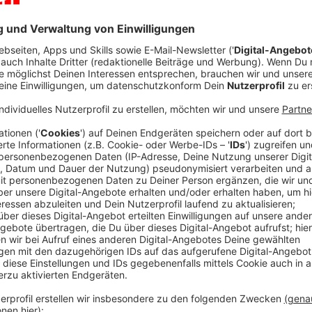
Der niederländische Generalleutnant Michiel van d
seinen Deutschen Kollegen Alfons Mais übergeben. 
Kommando Heer der Bundeswehr. Im Frühjahr soll er
wäre nach nur elf Monaten ein erneuter Kommandowe
aussehen soll, ist derzeit noch nicht bekannt. No
alle zweieinhalb Jahre, dann übernimmt in der Regel 
Partnerland.
Anzeige