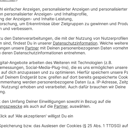
Michiel van der Laan (2.v.r.) übergab auf dem Domplatz d
©
Michale Sowa
Das Bild zeigt die letzte Kommando-Übergabe auf dem 
©
Michale Sowa