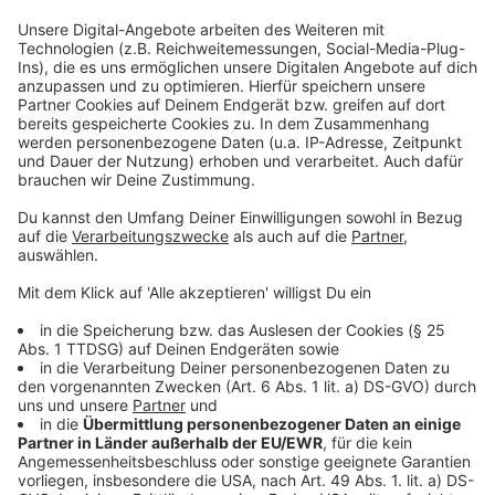
Grünen, SPD und Volt noch beraten musste. Es gab
lautstarken Protest der Oppositionsparteien.
Oberbürgermeister Markus Lewe sprach sogar von
einer Zumutung für die Zuschauer der Ratssitzung.
Nach anderthalb Stunden lag der mit heißer Nadel
gestrickte Änderungsantrag der Koalition dann vor.
Später entschuldigten sich die Sprecher der
Bündnisparteien für ihr Vorgehen und die lange
Verzögerung.
Anzeige
Uni will sich am Donnerstag (07.04.) äußern
Anzeige
Ob der Uni dieses knappe Ergebnis als positives Signal