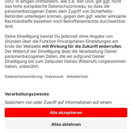
für den Bau des Musikcampus wertet, will Uni-Rektor
Johannes Wessels voraussichtlich am
Donnerstagvormittag entscheiden. Er hatte im Vorfeld
der Ratssitzung damit gedroht, aus dem Projekt
auszusteigen und alleine eine neue Musikhochschule
bauen zu wollen.
Anzeige
Anzeige
Anzeige