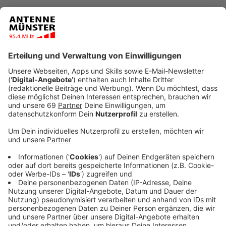
Anzeige
Der Rat hat sich mit 35 Ja-Stimmen (von 64
anwesenden Ratsmitgliedern) für eine
Zusammenarbeit mit der Universität und für den
gemeinsam geplanten Musikcampus ausgesprochen.
Die Verwaltung wird in dem Beschluss beauftragt, das
300-Millionen-Euro-Projekt voranzutreiben. Ein
Baubeschluss ist das aber nicht. Den könne es erst
geben, sagt Grünen-Fraktionssprecher Christoph
Kattentidt, wenn Finanzierung und Konzept geklärt
seien, worüber man aber erst in der nächsten
Ratssitzung sprechen wolle:
Es ist noch nicht deutlich, wie das alles
funktionieren soll. Falls es nicht gelingt, werden
wir das Risiko nicht eingehen.