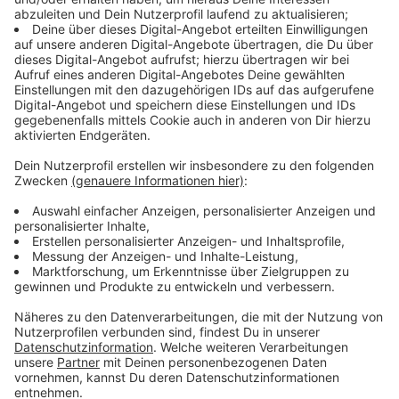
Genau das kritisierte die Opposition. CDU-
Fraktionschef Stefan Weber sagte: Die ständige
Schieberei auf die lange Bank gehe mit dem gefassten
Beschluss einfach nur weiter. Jetzt stimme man zu
und in der nächsten Ratssitzung werde das Projekt
möglicherweise schon wieder ad acta gelegt, so
Weber.
Anzeige
Ratssitzung war lange unterbrochen
Anzeige
Die entscheidende Ratssitzung zum Musikcampus war
am Abend fast anderthalb Stunden lang unterbrochen
worden. Grund war, dass sich das Rathaus-Bündnis von