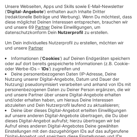
Anzeige
Die Aktivist:innen waren heute früh (31.03.) immer
wieder dabei, auf die Straße zu laufen und Autos zum
Stehen zu bringen. Auf der Von-Vincke-Straße klebten
sich zwei Aktivist:innen fest, ein dritter Aktivist:in
scheiterte, weil die Polizist:innen schnell vor Ort
waren. Dadurch wurde der Berufsverkehr etwa zehn
Minuten lang leicht behindert. Nachdem die
Polizist:innen die Aktivist:innen von der Straße holten,
überprüften sie ihre Personalien. Sie müssen mit einer
Anzeige rechnen. Zwei der Aktivist:innen wurden in
Gewahrsam genommen, da sie sich weigerten heute
keine weiteren Aktionen durchzuführen.
Anzeige