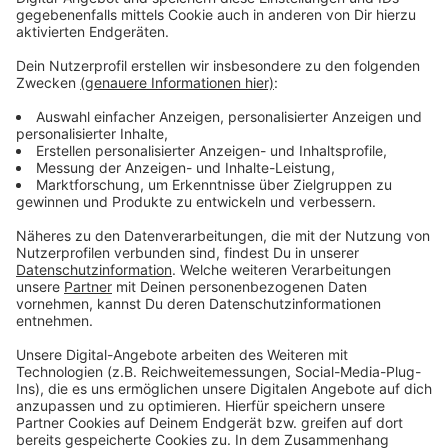
Nicht die erste Aktion in Münster
Anzeige
Ende Februar wollten Aktivist:innen der "Letzten
Generation" sich schon mal in Münster festkleben. Sie
versuchten sich an der Kreuzung Warendorfer Straße/
Schifffahrter Damm festzukleben. Allerdings hat die
Polizei davon rechtzeitig erfahren und die Aktion
verhindert. Nachdem die Polizei von den Plänen Wind
bekommen hatte, hat sie sich mit fünf Einsatzwagen
und zwei Motorrädern vor Ort postiert. Auf einem
Supermarktparkplatz haben die Beamt:innen acht
Verdächtige gestellt und ihre Personalien
aufgenommen.
Weitere Infos gibt es
hier
.