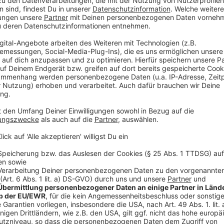
Beim Müllwandern findet Klara natürlich auch immer
Sommer liegen sie z.B. in Parks, am Kanal oder am A
Gutes machen: Sie schmeißt Kronkorken nicht mehr 
Gelände der Firma Remondis steht jetzt auch ein eig
der voll ist, werden sie gegen Geld aufgewogen. Klar
Münster unterstützen. Wegen des geringen Eigengewi
Kronkorken, damit auch ordentlich Geld für den 
ihr ins Spiel. Ob in der Schule, im Verein oder der K
an der Aktion.
Anzeige
Klara im Interview mit Nachmittagsmoderator
Kuhlmann
Anzeige