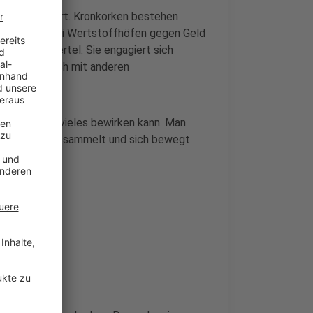
bares Geld wert. Kronkorken bestehen
 lässt sich bei Wertstoffhöfen gegen Geld
dem Kreuzviertel. Sie engagiert sich
 trifft sie sich mit anderen
leinen Taten vieles bewirken kann. Man
arma-Punkte gesammelt und sich bewegt