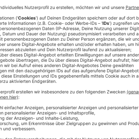
Ein Kronkorken wiegt im Schnitt 2,2 Gramm und ist 
nämlich zu einem großen Teil aus Weißblech und das
aufwiegen. Und genau das ist der Plan von Klara aus 
bereits beim
Müllwandern Münster
. Einmal pro Monat
Ehrenamtlichen und befreit Münster von Müll:
Es fühlt sich einfach gut an, dass man auch mit k
hat ein paar Schritte getan, man hat ein paar K
und das gibt mir einfach ein gutes Gefühl.
Anzeige
Neues Ziel: Kronkorken zu Geld machen
Anzeige