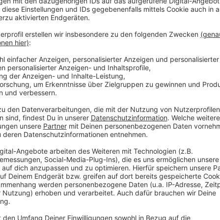
Terabyte versiert verschlüsselten Materials sicher.
gehen Polizei und Staatsanwaltschaft davon aus, dass 
mutmaßlichen Verbrechen bekannt geworden ist. Vie
werden. Um die Dimensionen zu verdeutlichen: Hande
Heimgebrauch haben Speicherplatten mit einer Größe
Anzeige
Unter den weiteren Verdächtigen befindet sich auch
als Erzieherin in einem Kindergarten gearbeitet hat. 
informiert", sagte Oberstaatsanwalt Martin Botzenh
Der Westdeutsche Rundfunk (WDR) hatte zuvor über d
Anzeige
Der Fall
Anzeige