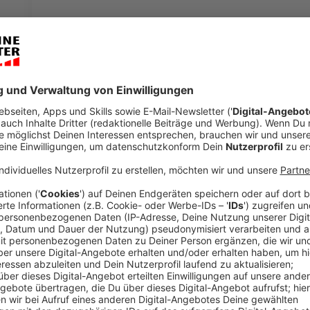
Anzeige
Die schockierenden Taten haben die Ermittler fassu
Verdächtigen benutzte hochprofessionelle Technik bra
Nordrhein-Westfalen haben die Behörden ein Pädoph
Verdächtige festgenommen. Sieben der Beschuldigten
diesem Artikel geht es um die Hintergründe und Einzel
Anzeige
Die Täter
Anzeige
Der Hauptbeschuldigte ist ein 27-jähriger IT-Technik
hochprofessionelle technische Ausstattung zur Vide