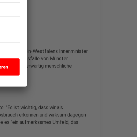
 aus. Nordrhein-Westfalens Innenminister
en Missbrauchsfälle von Münster
 Mal, "wie widerwärtig menschliche
: "Es ist wichtig, dass wir als
issbrauch erkennen und wirksam dagegen
he es "ein aufmerksames Umfeld, das