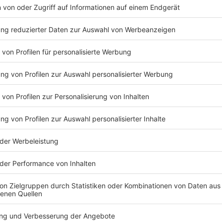
Anzeige
Bei den weiteren Beschuldigten, gegen die Haftbefeh
Angaben zufolge um Männer aus Hannover (35 Jahre al
Kassel (43) und Köln (41) sowie um die 45 Jahre alt
ihrem Sohn die Schlüssel für die Gartenlaube überla
Kinder in Kauf genommen haben.
Anzeige
Unterdessen wurde bekannt, dass das Jugendamt der
von einem der Opfer hatte. Die Familie sei den Behö
bekannt, "weil der soziale Kindsvater wegen des Bes
Daten aufgefallen war", teilte die Stadt am Samstag
Kontakt zu der Familie gehabt. 2015 habe das Famili
aus der elterlichen Verantwortung zu nehmen.
Anzeige