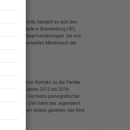
l erlassen wurde, handelt es sich den
t), Schorfheide in Brandenburg (42),
e Mutter des Hauptverdächtigen. Sie soll
ssen und den sexuellen Missbrauch der
 Stadt Münster Kontakt zu der Familie
rden aus den Jahren 2015 bis 2016
itzes und des Vertriebs pornografischer
 mit. In dieser Zeit habe das Jugendamt
engericht keinen Anlass gesehen, das Kind