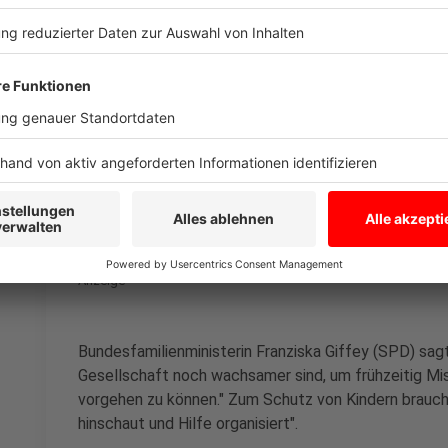
Reaktionen auf den Missbrauchsfall
Anzeige
Der Missbrauchsfall löste eine Welle der Bestürzung
Herbert Reul (CDU) sagte der dpa: "Diese furchtbar
erschüttern mich zutiefst." Sie zeigten ein weiteres
Abgründe sein können".
Anzeige
Bundesfamilienministerin Franziska Giffey (SPD) sagte
Gesellschaft noch wachsamer sind, um frühzeitig M
vorgehen zu können." Zum Schutz von Kindern brauc
hinschaut und Hilfe organisiert".