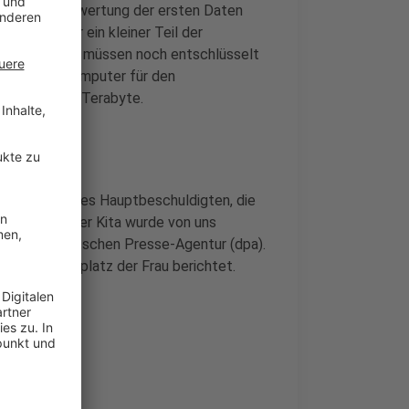
 Nach der Auswertung der ersten Daten
bislang nur ein kleiner Teil der
le der Daten müssen noch entschlüsselt
lsübliche Computer für den
 von 1 bis 3 Terabyte.
 die Mutter des Hauptbeschuldigten, die
"Die Leitung der Kita wurde von uns
ardt der Deutschen Presse-Agentur (dpa).
en Arbeitsplatz der Frau berichtet.