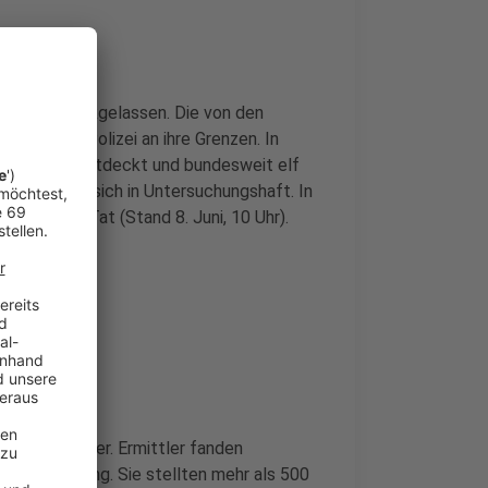
ngslos zurückgelassen. Die von den
chte die Polizei an ihre Grenzen. In
ilen-Netz entdeckt und bundesweit elf
 befinden sich in Untersuchungshaft. In
heiten zur Tat (Stand 8. Juni, 10 Uhr).
er aus Münster. Ermittler fanden
oaufzeichnung. Sie stellten mehr als 500