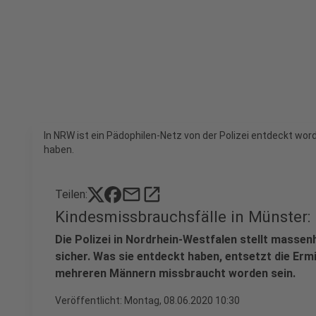
In NRW ist ein Pädophilen-Netz von der Polizei entdeckt wor
haben.
mail
open_in_new
Teilen:
Kindesmissbrauchsfälle in Münster: 
Die Polizei in Nordrhein-Westfalen stellt masse
sicher. Was sie entdeckt haben, entsetzt die Ermi
mehreren Männern missbraucht worden sein.
Veröffentlicht:
Montag, 08.06.2020 10:30