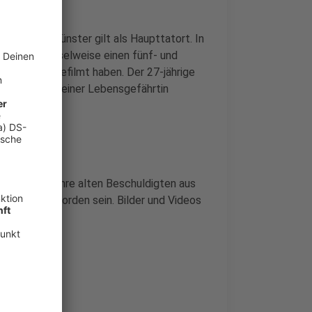
ian V. in Münster gilt als Haupttatort. In
denlang wechselweise einen fünf- und
 teilweise gefilmt haben. Der 27-jährige
rigen Sohn seiner Lebensgefährtin
eines 30 Jahre alten Beschuldigten aus
en betäubt worden sein. Bilder und Videos