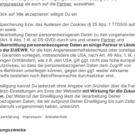
Die Gartenlaube der Mutter des Hauptverdächtigen Adr
der Gartenlaube in Münster sollen vier Männer stun
einen zehnjährigen Jungen vergewaltigt und die Taten
Hauptverdächtige soll dazu den Männern den zehnjäh
überlassen haben.
Anzeige
Das zweite Opfer war den Angaben zufolge der Sohn 
Staufenberg (Hessen). Die Kinder sollen vor den Tat
der Taten bot der Hauptverdächtige im Darknet an.
Anzeige
Hintergründe