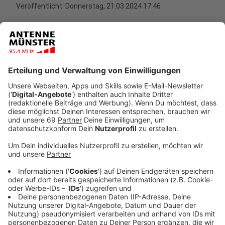
Veröffentlicht:
Donnerstag, 21.03.2024 17:46
Anzeige
Gerade die beliebten Lastenfahrräder sind
gefährlich für Kinder
Anzeige
Die Unfallforscher kritisieren vor allem die
Einstiegsmodelle der Lastenfahrrädern. Die sind
schwer zu fahren und besonders kippelig, weil sie
meist keine sogenannt "Neigetechnik" installiert
haben, die das Gefährt stabiler bei Kurven- und
plötzlichen Lenkmanövern macht. Ohne Neigetechnik
ist das für die Kinder vorne im Korb besonders
gefährlich, sagt Unfall-Forscherin Kirstin Zeidler: "Die