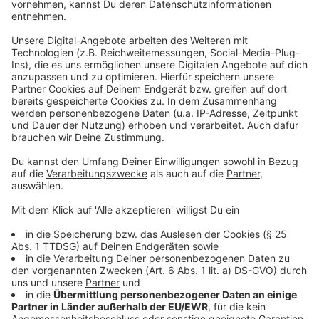
Sicherheitszelle oder Überrollbügel über den Köpfen
der Kinder. Allerdings wird der Hänger gerne von
Autofahrern im dichten Stadtverkehr übersehen.
Darum sollte man unbedingt eine möglichst
beleuchtete Teleskop-Fahne am Hänger anbringen.
Anzeige
An Helm und Gurt denken
Anzeige
Wichtigster Schutz ist der Helm und ein Gurt. Leider
fährt statistisch fast jedes zweite Kind ohne Helm auf
dem Rad mit. Und dann beim Kauf auf diese
Sicherheits-Merkmale achten sagt Unfall-Forscherin
Kirstin Zeidler: "Beim Kauf eines Lastenfahrrades