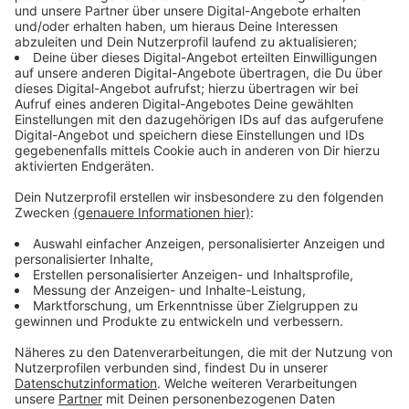
mangelnde Stabilität führt dazu, dass das Rad kippt
und wenn es dann kippt, dann ist das Hauptproblem
der fehlende Schutz für das Kind, um nicht auf den
Asphalt zu schlagen." Denn Kopf und Oberkörper sind
im Lastenfahrrad ungeschützt, und auch die Sitzbänke
und seien nicht ausreichend so die Unfall-Forscher.
Anzeige
Kindersitze und Fahrradanhänger
Anzeige
Beim Kindersitz ist der hohe Schwerpunkt das
Problem. Wenn man einen Unfall hat, dann fällt das
Kind aus großer Höhe auf den Asphalt. Am "sichersten"
ist da noch der Fahrradanhänger, sagen die Unfall-
Forscher. Denn der hat wenigstens eine Art