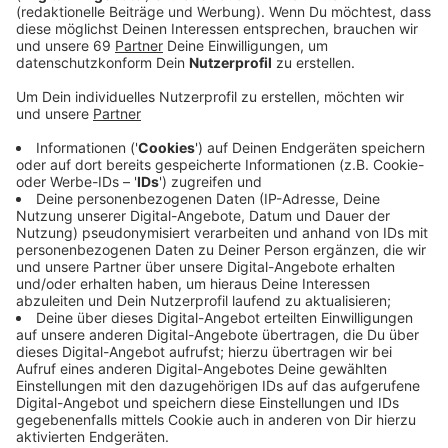
Veröffentlicht:
Mittwoch, 06.12.2023 09:30
Anzeige
Mit dem anbrechenden Tageslicht haben Spezialisten
der Feuerwehr heute früh damit begonnen, einen
Verdachtspunkt zu untersuchen. Nur ein paar Minuten
hat es gedauert, dann war klar: An der
Offenbergstraße liegt keine Bombe im Boden, sondern
nur "ziviler Schrott", wie es offiziell bei der Feuerwehr
heißt. Es waren Eisenteile und ein Betonfundament.
Anzeige
Weitere Überprüfungen im Umfeld stehen noch an,
Sperrungen und eine Evakuierung sind heute aber nicht
notwendig. Auch das Altenheim Friedrichsburg muss