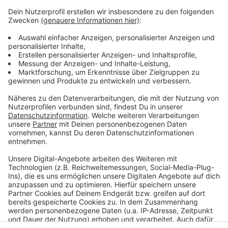
seine Bewohner:innen heute nicht verlegen.
Anzeige
©
Stadt Münster
Das wäre der mögliche Evakuierungsbereich im 250-
Meter-Radius um den Verdachtspunkt in der
Offenbergstraße gewesen.
Anzeige
Anzeige