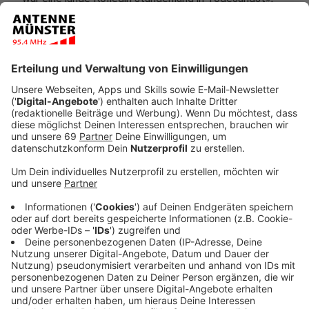
sagte der Minister, aber die SPD habe keine anderen
Sorgen, als möglichst live informiert werden zu wollen.
Zum Vorgehen der Polizei während der Geiselnahme
äußerte sich Biesenbach positiv: "Schulmäßig, sagt
meine Abteilung."
Die SPD hatte im Vorfeld auch gefordert, dass die
Landesregierung in der Sitzung auch die Frage
beantworten soll, "ob der bauliche Zustand der
Justizvollzugsanstalt Münster die Geiselnahme
begünstigt hat". Über einen Neubau wird seit langem
gestritten. Auch zu diesem Thema bezog Biesenbach
Stellung: Der bauliche Zustand des Gefängnisses habe
die Geiselnahme nicht begünstigt. Der B-Flügel, in dem
die Geiselnahme stattfand, sei saniert, sagte
Biesenbach. «Der Rest ist Schrottimmobilie.» Diesen
Zustand habe aber vor allem sein Vorgänger Thomas
Kutschaty (SPD) zu verantworten. «Deshalb muss
jetzt eine neue Anstalt gebaut werden.»