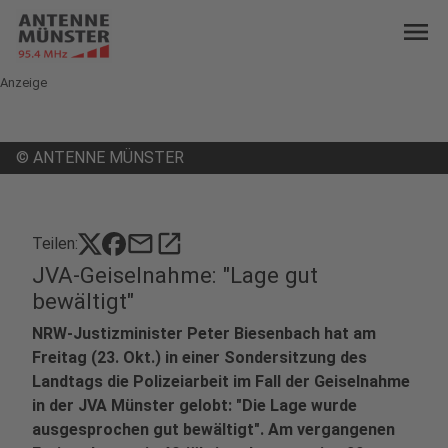
menu
Anzeige
©
ANTENNE MÜNSTER
mail
open_in_new
Teilen:
JVA-Geiselnahme: "Lage gut
bewältigt"
NRW-Justizminister Peter Biesenbach hat am
Freitag (23. Okt.) in einer Sondersitzung des
Landtags die Polizeiarbeit im Fall der Geiselnahme
in der JVA Münster gelobt: "Die Lage wurde
ausgesprochen gut bewältigt". Am vergangenen