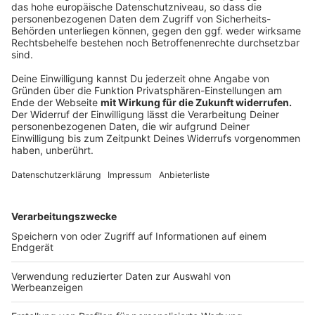
vorliegt, nennt auch Details zu den Schüssen, die
Polizisten am vergangenen Freitag (16.10.) auf den
Mann abfeuerten. Demnach sagte der Häftling gegen
9.20 Uhr zu der JVA-Bediensteten in seiner Gewalt, sie
beide müssten nun "etwas machen"und "bei drei
losgehen". Der Mann habe die 29-Jährige mit der
Waffe am Hals gezwungen, mit ihm auf Kräfte des
Spezialeinsatzkommandos der Polizei zuzugehen.
Beamte hätten daraufhin ihre Schusswaffen "gezielt"
eingesetzt. Die Geisel habe mit nur leichten
Verletzungen am Hals befreit werden können. Der
Täter erlag noch vor Ort seinen Verletzungen. Bei der
Obduktion wurden vier Schussverletzungen
festgestellt, eine von ihnen war tödlich.
Anzeige
Nächste Schritte