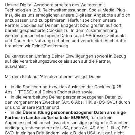
hervor, dass der Mann bereits vorher Auffälligkeiten
aufwies, die für eine psychische Erkrankung sprechen.
Weil er sich gegenüber JVA-Mitarbeitern und
Mitgefangenen aggressiv verhalten hatte, waren eine
Reihe verschiedener Sicherheitsmaßnahmen getroffen
worden. So durfte er nur allein duschen und allein zum
Freigang auf den Hof.
Bei der Waffe, mit der der Gefangene während der
Geiselnahme die JVA-Bedienstete bedrohte, handelte
es sich nicht wie zunächst angenommen um eine
Rasierklinge, "sondern um eine angespitzte und in
diesem Bereich gehärtete Zahnbürste". Wie der Mann
die Zahnbürste angespitzt habe, sei Gegenstand der
Ermittlungen.
Anzeige
Der Bericht, der der Deutschen Presse-Agentur