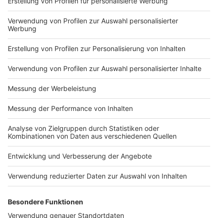
Anzeige
"Es geht darum, jetzt schnell die notwendigen
Schlüsse aus dem tragischen Vorfall zu ziehen", sagte
die rechtspolitische Sprecherin der SPD-Fraktion,
Sonja Bongers, am Donnerstag (22.10.). Sie verwies
darauf, dass es die zweite Geiselnahme in einer JVA
innerhalb weniger Wochen gewesen sei. Anfang
September hatte ein Häftling in Geldern einen
Bediensteten mit einem Messer in seine Gewalt
gebracht, das er sich in der Druckerei nach einem
Ablenkungsmanöver von einer Fensterbank
geschnappt hatte. Nach anderthalb Stunden konnte
der Täter von mehreren Bediensteten der JVA in
einem günstigen Moment überwältigt und entwaffnet
werden.
Biesenbach sagte in der Landtags-Sitzung am Freitag,