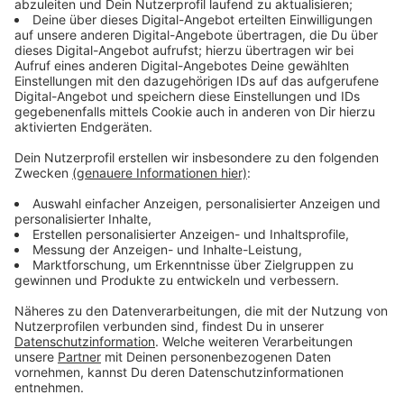
Anzeige
Infos zur Geiselnahme
Anzeige
Der bei der Geiselnahme in der JVA Münster von der
Polizei erschossene Täter ist einem Bericht des NRW-
Justizministeriums zufolge offenbar verwirrt gewesen.
Nach Angaben der 29 Jahre alten JVA-Bediensteten,
die als Geisel genommen worden war, habe der 40-
Jährige zu ihr gesagt, "er sei der Sohn der Jungfrau
Maria und müsse - wie eine Figur in dem Film "Thor" -
zu einem Feld an einem roten Haus in Spanien, um
einen Hammer zu holen und mit diesem Hammer das
Coronavirus zu besiegen". Aus dem Bericht geht auch