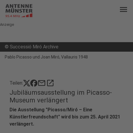
menu
Anzeige
©
Successió Miró Archive
Pablo Picasso und Joan Miró, Vallauris 1948
mail
open_in_new
Teilen:
Jubiläumsausstellung im Picasso-
Museum verlängert
Die Ausstellung "Picasso/Miró – Eine
Künstlerfreundschaft" wird bis zum 25. April 2021
verlängert.