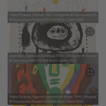
Pablo Picasso, Fußball, 1961, Lithografie © Succession Picasso
©
Succession Picasso/VG Bild-Kunst, Bonn 2020
crop_free
Joan Miró, Diana von Ephesus, 1958, Lithografie © Successió Mi
©
Successió Miró/VG Bild-Kunst, Bonn 2020
crop_free
Pablo Picasso, Figur mit gestreifter Bluse, 1949, Lithografie 
©
Succession Picasso/VG Bild-Kunst, Bonn 2020