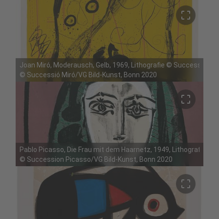
crop_free
Joan Miró, Moderausch, Gelb, 1969, Lithografie © Successió Mi
©
Successió Miró/VG Bild-Kunst, Bonn 2020
crop_free
Pablo Picasso, Die Frau mit dem Haarnetz, 1949, Lithografie ©
©
Succession Picasso/VG Bild-Kunst, Bonn 2020
crop_free