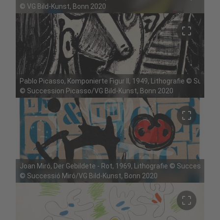
©
VG Bild-Kunst, Bonn 2020
crop_free
Pablo Picasso, Komponierte Figur II, 1949, Lithografie © Succe
©
Succession Picasso/VG Bild-Kunst, Bonn 2020
crop_free
Joan Miró, Der Gebildete - Rot, 1969, Lithografie © Successió Mi
©
Successió Miró/VG Bild-Kunst, Bonn 2020
crop_free