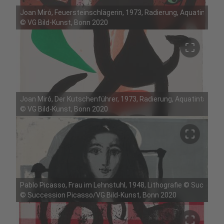
Joan Miró, Feuersteinschlägerin, 1973, Radierung, Aquatinta 
©
VG Bild-Kunst, Bonn 2020
crop_free
Joan Miró, Der Kutschenführer, 1973, Radierung, Aquatinta und
©
VG Bild-Kunst, Bonn 2020
crop_free
Pablo Picasso, Frau im Lehnstuhl, 1948, Lithografie © Successi
©
Succession Picasso/VG Bild-Kunst, Bonn 2020
crop_free