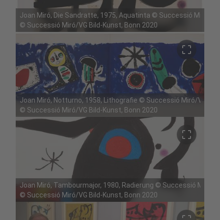
Joan Miró, Die Sandratte, 1975, Aquatinta © Successió Miró/VG
©
Successió Miró/VG Bild-Kunst, Bonn 2020
crop_free
Joan Miró, Notturno, 1958, Lithografie © Successió Miró/VG Bil
©
Successió Miró/VG Bild-Kunst, Bonn 2020
crop_free
Joan Miró, Tambourmajor, 1980, Radierung © Successió Miró/VG
©
Successió Miró/VG Bild-Kunst, Bonn 2020
crop_free