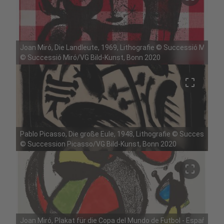
Joan Miró, Die Landleute, 1969, Lithografie © Successió Miró
©
Successió Miró/VG Bild-Kunst, Bonn 2020
crop_free
Pablo Picasso, Die große Eule, 1948, Lithografie © Succession 
©
Succession Picasso/VG Bild-Kunst, Bonn 2020
crop_free
Joan Miró, Plakat für die Copa del Mundo de Futbol - España 82,