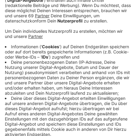
Erst ein kleines Dorf am Niederrhein, dann die
Millionenstadt Hamburg. Johannes Oerding kennt sich
mit Gegensätzen aus und mit einem steinigen Weg
nach oben. "Alles okay ist für mich ein
Erinnerungssong", hat er uns im Interview erzählt. "Egal
wie schlimm es läuft, es geht bei den meisten Sachen
irgendwann wieder weg". So eine schöne Botschaft
haben wir uns neu in den besten Mix geholt.
Anzeige
Wir benötigen Ihre
Zustimmung, um den YouTube
Video-Service zu laden!