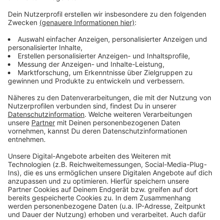
Wir verwenden einen Service eines
Drittanbieters, um Videoinhalte
einzubetten. Dieser Service kann
Daten zu Ihren Aktivitäten
sammeln. Bitte lesen Sie die
Details durch und stimmen Sie der
Nutzung des Service zu, um dieses
Video anzusehen.
Mehr Informationen
Johannes Oerding - Alles okay (OneShot Video)
Akzeptieren
Anzeige
powered by
Usercentrics Consent
Management Platform
Anzeige