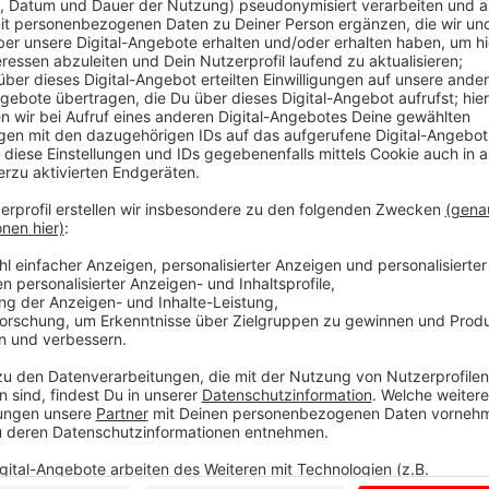
Anzeige
Jogi Löw ist der schönste Bundestrainer aller Zeiten
werden und noch dreimal hin und zurück. Quasi im All
"Fashion's-Eleven" geformt.
Selbstverständlich immer dabei: Sein Handy, mit dem
Sprachnachricht von seinen Erlebnissen berichtet.
Eben Jogis Sprachnachricht, die Fußball-Comedy.
Anzeige
Jogis Sprachnachricht: "Klinsi