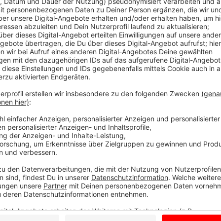
Jogi Löw ist der schönste Bundestrainer aller Zeiten
werden und noch dreimal hin und zurück. Quasi im All
"Fashion's -Eleven" geformt.
Selbstverständlich immer dabei: Sein Handy, mit dem
Sprachnachricht von seinen Erlebnissen berichtet.
Eben Jogis Sprachnachricht, die Fußball-Comedy.
Anzeige
Jogis Sprachnachricht "Klinsi is back"