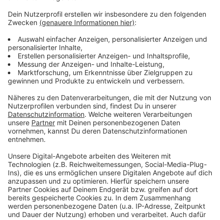
Wir verwenden einen Service eines
Drittanbieters, um Videoinhalte
einzubetten. Dieser Service kann
Daten zu Ihren Aktivitäten
sammeln. Bitte lesen Sie die
Details durch und stimmen Sie der
Nutzung des Service zu, um dieses
Video anzusehen.
Mehr Informationen
James Blunt - Love Under Pressure
Akzeptieren
Anzeige
powered by
Usercentrics Consent
Management Platform
Anzeige