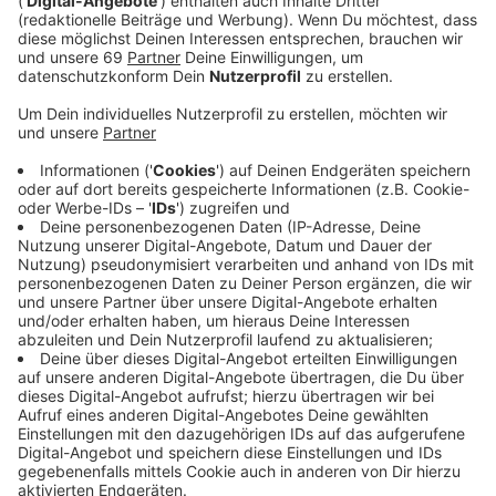
Emotionale Songtexte kann James Blunt. Das beweist
er auch mit seiner neuen Single "Love Under Pressure".
Druck und Liebe? Das ist nie eine gute Kombination.
Geschrieben hat der Bar-Besitzer und Twitter-
Jokester den Song mit Jack Savoretti. Während des
Lockdowns in der Coronapandemie fanden beide
zueinander - klassisch in einer "Zoom-Schreibsession"
so ist sein neuer Hit entstanden.
Anzeige
Wir benötigen Ihre
Zustimmung, um den YouTube
Video-Service zu laden!