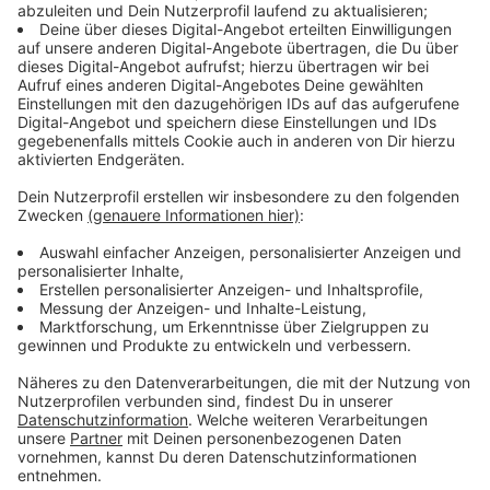
Stromnetz verstärkt und die Regen- und
Schmutzwasserkanäle saniert. Sie werden erneuert
und vergrößert. Momentan hat die Kanalisation unter
anderem Risse und die Anschlüsse sind defekt, heißt
es von der Stadt.
Anzeige
Info-Abend für Interessierte
Anzeige
Wer Interesse hat sich über die Arbeiten in Sentrup zu
informieren, kann an einem Info-Abend am 26. März
teilnehmen. Die Baumaßnahme zieht sich über Jahre,
voraussichtlich bis 2029. Treffpunkt für die Info-
Veranstaltung ist das Foyer des Overberg-Kollegs.
Eine Anmeldung ist nicht notwendig. Die Veranstaltung