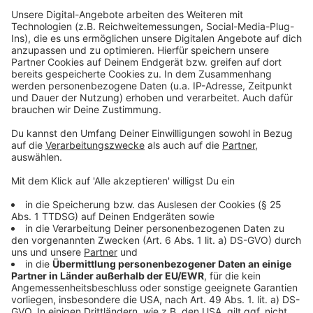
geht von 18:00 bis voraussichtlich 20:00 Uhr. Zu den
ersten Planungsideen der Straßenumgestaltung
können sich die Münsteraner:innen auch einbringen,
zum Beispiel zu Bänken, Grünflächen, mögliche
Abstellmöglichkeiten für Auto- und
Fahrradfahrer:innen, Elektro-Ladeinfrastruktur und
Carsharing. Es liegt noch kein politischer Planungs- und
Baubeschluss vor.
Weitere Infos findet ihr
hier
und
hier
.
Anwohner:innen erhalten außerdem detaillierte Infos
über Flyer, die heute (14.03.) und morgen (15.03.) in
den Briefkästen verteilt werden.
Anzeige
©
Stadt Münster