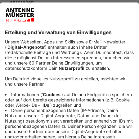
entstehen.
Veröffentlicht:
Freitag, 14.03.2025 15:10
Anzeige
Die Stadt Münster und die Stadtnetze Münster wollen
zusammen die Infrastruktur in Sentrup verbessern. Ziel
ist es, die Fahrradstraßen zu Fahrradstraßen Plus
umzugestalten. Von der Stadt heißt es:
So kommen Radfahrende auf der Veloroute von
Nottuln beziehungsweise Havixbeck nach
Münster sicherer und komfortabler voran.
Bevor diese Arbeiten beginnen, werden an der
Waldeyerstraße und Schmeddingstraße das