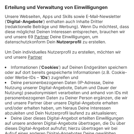
Ob im Garten, auf Wiesen, an Wegrändern oder im Wald
- überall könnt ihr Insekten beobachten und
anschließend melden
- entweder über die App
"
ObsIdentify
" oder über die Homepage
Observation.org
. Mitmachen geht nicht nur im Sommer,
sondern das ganze Jahr über - neben Insekten können
auch Pflanzen, Pilzen und Tiere gemeldet werden. Dr.
Viktor Hartung der Insekten-Fachmann des LWL-
Museums für Naturkunde in Münster:
Die meisten Insekten sind bei gutem Wetter
aktiv. Da macht es auch uns am meisten Spaß sie
zu beobachten. Aber selbst bei schlechtem
Wetter kann man fündig werden: Wanzen, Käfer
und Bienen suchen Schutz in geschlossenen
Blüten, während andere Insekten sich gerne auf