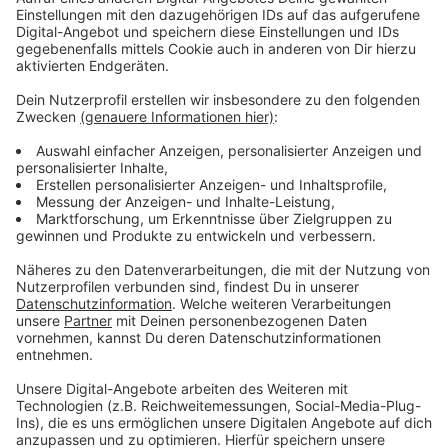
Blattunterseiten oder in der dichten
Krautschicht verstecken.
Die Aktion soll zum Natur- und Artenschutz beitragen,
nachdem die Anzahl und Vielfalt der Insekten und
anderen Arten in den vergangenen Jahren drastisch
abgenommen hat.
Anzeige
Was kann im Sommer beobachtet werden
Anzeige
Anfang Juni konnten schon einige frühe Falterarten
beobachtet werden, aber die typischen Sommerarten
kommen noch. Momentan könnt ihr Tagfalter wie der
Kleine Fuchs, das Kleine Wiesenvögelchen, das