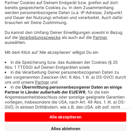
Waldbrettspiel und der bekannte Zitronenfalter und
der Admiral beobachten. Auch nach dem Distelfalter
könnt ihr Ausschau halten. Bei den Libellen könnt ihr
zum Beispiel die Adonislibelle und Vierfleck
beobachten. Im Hochsommer könnt ihr zudem die
Blaugrüne Mosaikjungfer finden.
Anzeige
Anzeige
Anzeige