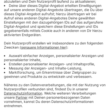
Ab nächster Woche bekommen diese Menschen nach
und nach eine Benachrichtigung. Die über 70-Jährigen
sollen ab Ende April oder Anfang Mai geimpft werden.
Diese Gruppe bekommt ebenfalls vorher eine
Benachrichtigung. Sie müssen dann in den Impfzentren
einen Termin buchen.
Anzeige
Impfungen in Arztpraxen kommen
Anzeige
Durch die große Verfügbarkeit an Impfstoff wird auch
bald in NRW-Arztpraxen geimpft. Jede kreisfreie
Stadt und jeder Landkreis dürfen sich jeweils fünf
Schwerpunkt-Arzt-Praxen aussuchen, in denen