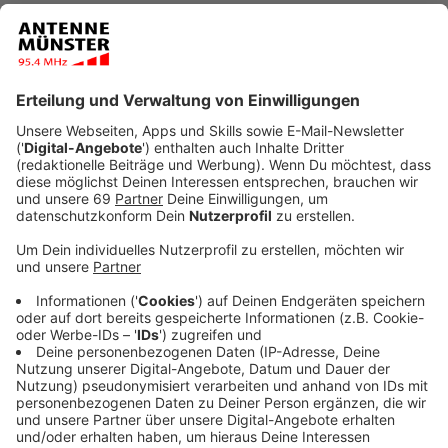
Veröffentlicht:
Montag, 01.03.2021 15:22
Anzeige
Von der Ausweitung des Impfangebots werden in
NRW Gesundheitsminister Karl-Josef Laumann
zufolge rund 750.000 Menschen profitieren. Rechne
man die Zahl unter anderem von Lehrern, Erziehern,
Polizisten sowie Ärzten und deren Personal
zusammen, komme man auf diese Zahl, sagte der
CDU-Politiker am Montag in Düsseldorf. Denen werde
man in NRW nun ein Impfangebot machen. Möglich
werde das durch mehr Impfdosen, die zur Verfügung
stünden.
Anzeige