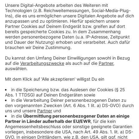
zusätzlich geimpft werden soll. Ab dem 1. April soll es
damit losgehen.
Anzeige
Laumann verurteilt Impf-Vordrängler
Anzeige
Sogenannte Impf-Vordrängler kritisierte der CDU-
Politiker scharf. Er habe volles Verständnis, dass
bekannt gewordene Fälle den Menschen "zurecht
richtig - wie man in Westfalen sagt - sauer aufstoßen",
sagte Laumann am Montag in Düsseldorf. "Die
gesellschaftliche Ächtung darüber steht außer Frage",
sagte der Minister weiter. Laumann sieht nach eigenen
Worten kein "Massenproblem", aber ein
"Gerechtigkeitsproblem". Er betonte - ohne Namen zu