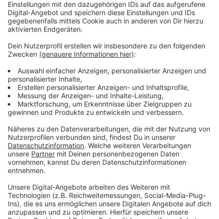
Gerade in der kalten Jahreszeit sind Obdachlose
auf Hilfe angewiesen. Wenn ihr Menschen in Not
seht, zögert nicht, uns vom Haus der
Wohnungslosenhilfe oder das Gertrudenhaus
anzurufen.
Unter anderem die Wohnungslosenhilfe stellt Hilfe für
obdachlose Männer bereit, das Gertrudenhaus für
Frauen.
Anzeige
Thomas Mühlbauer, Bereichsleiter
Wohnungsnotfallhilfe der Wohnungslosenhilfe
Münster, im ANTENNE MÜNSTER-Interview:
Anzeige