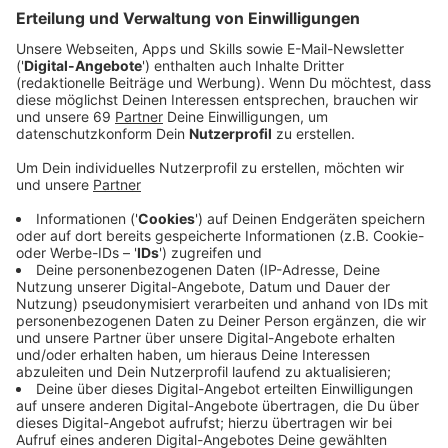
Veröffentlicht:
Mittwoch, 11.09.2019 16:00
Anzeige
Die Wege in die Wohnungslosigkeit sind vielfältig. Bei
einigen sind es Suchtprobleme, bei anderen die hohen
Mietkosten. Deutschlandweit ist zu beobachten, dass
immer mehr Menschen wohnungs- oder obdachlos
werden. Entsprechend stark steigt die Nachfrage bei
Hilfseinrichtungen wie der Wohnungslosenhilfe
Münster seit Jahren an. Sie warnt nun davor, dass
schon jetzt ihre Kapazitäten oft nicht mehr
ausreichen. Der Bereichsleiter Wohnungsnotfallhilfe
der Wohnungslosenhilfe Münster, Thomas Mühlbauer,
fordert, dass mehr Wohnraum für wohnungslose
Personen bereitgestellt werden muss. Aber auch jeder
Bürger kann mithelfen.