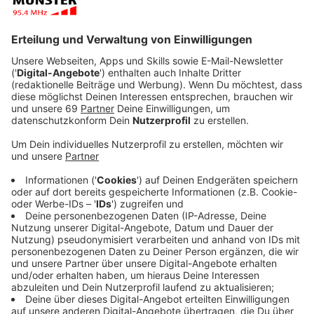
Infektionstreiber.
Veröffentlicht:
Mittwoch, 31.03.2021 17:49
Anzeige
In einem Studierendenwohnheim wurden jetzt
mindestens sechs infizierte Partygäste ermittelt. Sie
hatten an einer Feier ohne Abstands- und
Hygieneregeln teilgenommen. Mehr als 80 weitere
Gäste sind in Quarantäne. Darüber hinaus würden sich
Münsteraner nach positiven Schnelltests nicht beim
Gesundheitsamt melden und seien auch nicht zu
erreichen, sagt Krisenstabsleiter Wolfgang Heuer:
„Das können wir nicht akzeptieren“.
Anzeige