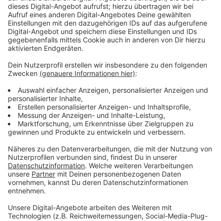
Diskussion über neue Verbote
Anzeige
Ob die Stadt weitere Maßnahmen oder Verbote für
bestimmte Plätze etwa am Aasee, am Kanal oder am
Hafen ergreifen will, ist aktuell noch unklar. Hier
wurden in den vergangenen Tagen wiederholt die
nötigen Abstände nicht eingehalten. „Wir alle
verstehen, dass man bei wärmeren Temperaturen und
Sonnenschein etwas lockerer wird – dies erscheint
angesichts der aktuellen Situation jedoch nicht
angemessen“, sagt Heuer. Der Krisenstab will in seiner
nächsten Sitzung über weitere Maßnahmen
diskutieren.
Anzeige