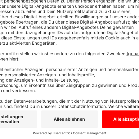
Die Polizei war mit dem Hubschrauber nach Mitterna
dementen Mann, der aus einem Seniorenheim versch
einiger Zeit beendeten die Einsatzkräfte die Suche 
fanden sie ihn doch noch: Ein Polizei-Auto entdeckte
wohlauf und war offenbar seit dem Nachmittag mit se
ist er wieder wohlbehalten zurück im Seniorenheim.
Anzeige