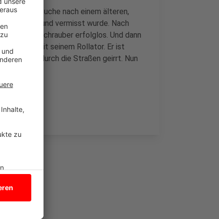
cht auf der Suche nach einem älteren,
wunden war und vermisst wurde. Nach
mit dem Hubschrauber erfolglos. Und dann
 den Mann mit seinem Rollator. Er ist
inem Rolli durch die Straßen geirrt. Nun