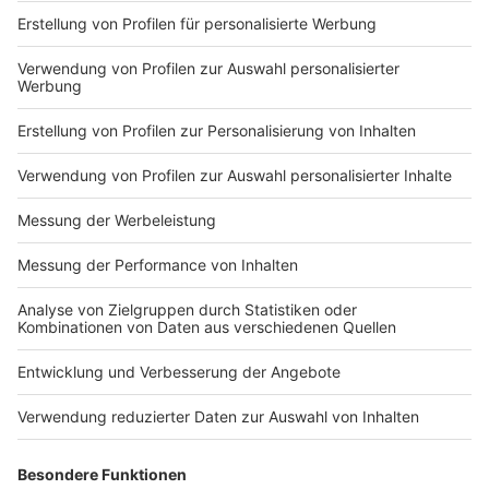
Anzeige
Das musstet ihr wissen
Anzeige
Das After-Show-Skating findet am 27.12.2019
statt. Die Show beginnt um 19 Uhr in der Halle
Münsterland. Ihr selbst könnt ab ca. 21.30 Uhr
aufs Eis.
Bewerben könnt ihr euch bis zum 01.12.2019.
Die Gewinner werden am 02.12.2019 bekannt
gegeben.
Ihr bringt am Show-Tag eure eigenen
Schlittschuhe mit.
Anzeige