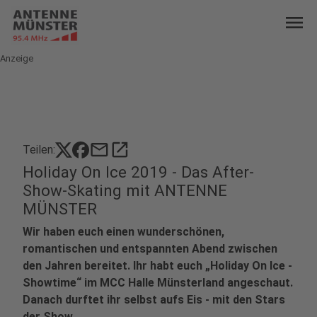
menu
Anzeige
mail
open_in_new
Teilen:
Holiday On Ice 2019 - Das After-
Show-Skating mit ANTENNE
MÜNSTER
Wir haben euch einen wunderschönen,
romantischen und entspannten Abend zwischen
den Jahren bereitet. Ihr habt euch „Holiday On Ice -
Showtime“ im MCC Halle Münsterland angeschaut.
Danach durftet ihr selbst aufs Eis - mit den Stars
der Show.