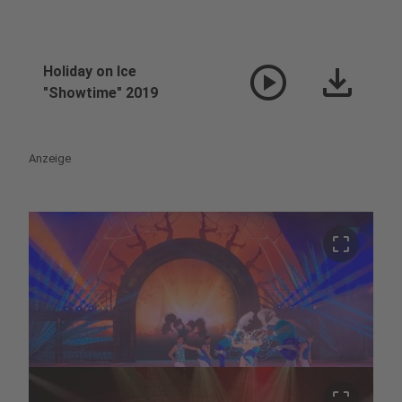
play_circle
download
Holiday on Ice
"Showtime" 2019
Anzeige
crop_free
crop_free