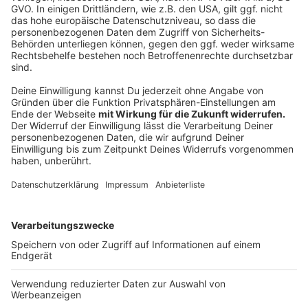
In Münster geht die Show "
Supernova
" nächstes Jahr
vom 26. bis 30. Dezember.
Anzeige
So konntet ihr dabei sein
Anzeige
Für das After-Show-Skating konntet ihr euch mit
maximal vier Begleitpersonen bewerben. Dazu
musstet ihr die Begleitpersonen bei Facebook
markieren.
Wir haben alle Gewinner über Facebook angeschrieben.
Anzeige