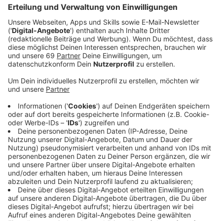
Anzeige
Gibt es eigentlich eine Münster-Hymne? So was wie
Grönemeyers "Bochum"? So richtig fällt einem da
erstmal nichts ein, oder? Oder vielleicht doch? Den
Song "Hey Münster - Du bist meine Stadt" haben wir
wahrscheinlich alle schon mal gehört. Zusammen mit
„Zwischen Rathaus und Lamberti“ die wohl
bekannteste Karnevalshymne Münster. Gesungen wird
"Hey Münster" vom Münsteraner Ralf "Eppi" Ebbing.
ANTENNE MÜNSTER Reporter Philipp Böckmann
stellt ihn uns vor:
Anzeige
Ralf "Eppi" Ebbing freut sich schon darauf, wenn der